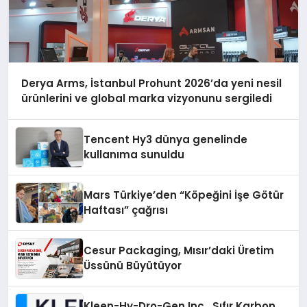
Derya Arms, İstanbul Prohunt 2026’da yeni nesil
ürünlerini ve global marka vizyonunu sergiledi
Tencent Hy3 dünya genelinde
kullanıma sunuldu
Mars Türkiye’den “Köpeğini İşe Götür
Haftası” çağrısı
Cesur Packaging, Mısır’daki Üretim
Üssünü Büyütüyor
Kleen-Hy-Dro-Gen Inc., Sıfır Karbon