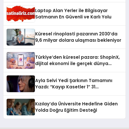
Laptop Alan Yerler ile Bilgisayar
Satmanın En Güvenli ve Karlı Yolu
Küresel rinoplasti pazarının 2030’da
9,6 milyar dolara ulaşması bekleniyor
Türkiye’den küresel pazara: ShopinX,
dijital ekonomi ile gerçek dünya
alışverişini bir araya getirmeyi
hedefliyor
Ayla Selvi Yedi Şarkının Tamamını
Yazdı: “Kayıp Kasetler 1” 31
Temmuz’da Yayında
Kızılay’da Üniversite Hedefine Giden
Yolda Doğru Eğitim Desteği