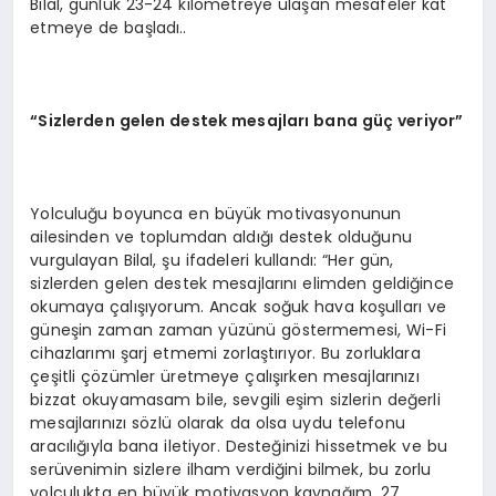
Bilal, günlük 23-24 kilometreye ulaşan mesafeler kat
etmeye de başladı..
“Sizlerden gelen destek mesajları bana güç veriyor”
Yolculuğu boyunca en büyük motivasyonunun
ailesinden ve toplumdan aldığı destek olduğunu
vurgulayan Bilal, şu ifadeleri kullandı: “Her gün,
sizlerden gelen destek mesajlarını elimden geldiğince
okumaya çalışıyorum. Ancak soğuk hava koşulları ve
güneşin zaman zaman yüzünü göstermemesi, Wi-Fi
cihazlarımı şarj etmemi zorlaştırıyor. Bu zorluklara
çeşitli çözümler üretmeye çalışırken mesajlarınızı
bizzat okuyamasam bile, sevgili eşim sizlerin değerli
mesajlarınızı sözlü olarak da olsa uydu telefonu
aracılığıyla bana iletiyor. Desteğinizi hissetmek ve bu
serüvenimin sizlere ilham verdiğini bilmek, bu zorlu
yolculukta en büyük motivasyon kaynağım. 27.