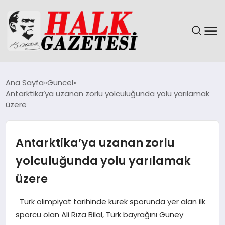
GÜNDEM
Ana Sayfa
Güncel
Antarktika’ya uzanan zorlu yolculuğunda yolu yarılamak
DÜNYA
üzere
EĞITIM
Antarktika’ya uzanan zorlu
EKONOMI
yolculuğunda yolu yarılamak
üzere
MAGAZIN
Türk olimpiyat tarihinde kürek sporunda yer alan ilk
SAĞLIK
sporcu olan Ali Rıza Bilal, Türk bayrağını Güney