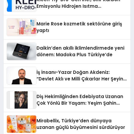
Emisyonlu Hidrojen Isıtma
Teknolojisinde ISO ve TSSA
Düzenleyici Onaylarını Aldı
Marie Rose kozmetik sektörüne giriş
yaptı
Daikin’den akıllı iklimlendirmede yeni
dönem: Madoka Plus Türkiye’de
İş İnsanı-Yazar Doğan Akdeniz:
“Devlet Aklı ve Milli Çıkarlar Her Şeyin
Üzerindedir”
Diş Hekimliğinden Edebiyata Uzanan
Çok Yönlü Bir Yaşam: Yeşim Şahin
Yaman
Mirabellix, Türkiye’den dünyaya
uzanan güçlü büyümesini sürdürüyor