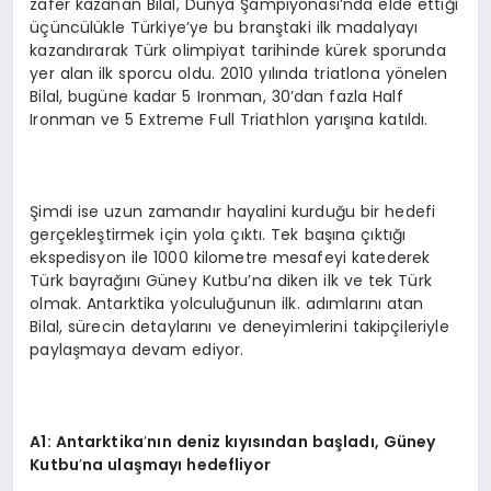
zafer kazanan Bilal, Dünya Şampiyonası’nda elde ettiği
üçüncülükle Türkiye’ye bu branştaki ilk madalyayı
kazandırarak Türk olimpiyat tarihinde kürek sporunda
yer alan ilk sporcu oldu. 2010 yılında triatlona yönelen
Bilal, bugüne kadar 5 Ironman, 30’dan fazla Half
Ironman ve 5 Extreme Full Triathlon yarışına katıldı.
Şimdi ise uzun zamandır hayalini kurduğu bir hedefi
gerçekleştirmek için yola çıktı. Tek başına çıktığı
ekspedisyon ile 1000 kilometre mesafeyi katederek
Türk bayrağını Güney Kutbu’na diken ilk ve tek Türk
olmak. Antarktika yolculuğunun ilk. adımlarını atan
Bilal, sürecin detaylarını ve deneyimlerini takipçileriyle
paylaşmaya devam ediyor.
A1: Antarktika
’
nın deniz kıyısından başladı
, G
üney
Kutbu
’
na ulaşmayı hedefliyor