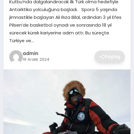
Kutbu’nda dalgalandıracak ilk Türk olma hedefiyle
SIYASET
Antarktika yolculuğuna başladı. Spora 5 yaşında
jimnastikle başlayan Ali Rıza Bilal, ardından 3 yıl Efes
SPOR
Pilsen’de basketbol oynadı ve sonrasında 18 yıl
sürecek kürek kariyerine adım attı. Bu süreçte
TEKNOLOJI
Türkiye ve…
YAŞAM
admin
Paylaş
19 Aralık 2024