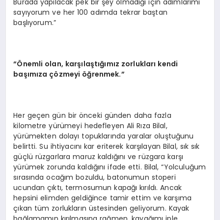
Burada yapılacak pek bir şey olmadığı için adımlarımı
sayıyorum ve her 100 adımda tekrar baştan
başlıyorum.”
“
Önemli olan, karşılaştığımız zorlukları kendi
başımı
za
çözmeyi öğrenmek.”
Her geçen gün bir önceki günden daha fazla
kilometre yürümeyi hedefleyen Ali Rıza Bilal,
yürümekten dolayı topuklarında yaralar oluştuğunu
belirtti. Su ihtiyacını kar eriterek karşılayan Bilal, sık sık
güçlü rüzgarlara maruz kaldığını ve rüzgara karşı
yürümek zorunda kaldığını ifade etti. Bilal, “Yolculuğum
sırasında ocağım bozuldu, batonumun stoperi
ucundan çıktı, termosumun kapağı kırıldı. Ancak
hepsini elimden geldiğince tamir ettim ve karşıma
çıkan tüm zorlukların üstesinden geliyorum. Kayak
bağlamamın kırılmasına rağmen, kayağımı iple