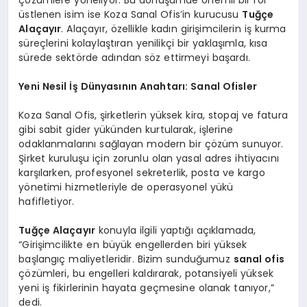
üstlenen isim ise Koza Sanal Ofis’in kurucusu
Tuğçe
Alaçayır
. Alaçayır, özellikle kadın girişimcilerin iş kurma
süreçlerini kolaylaştıran yenilikçi bir yaklaşımla, kısa
sürede sektörde adından söz ettirmeyi başardı.
Yeni Nesil İş Dünyasının Anahtarı: Sanal Ofisler
Koza Sanal Ofis, şirketlerin yüksek kira, stopaj ve fatura
gibi sabit gider yükünden kurtularak, işlerine
odaklanmalarını sağlayan modern bir çözüm sunuyor.
Şirket kuruluşu için zorunlu olan yasal adres ihtiyacını
karşılarken, profesyonel sekreterlik, posta ve kargo
yönetimi hizmetleriyle de operasyonel yükü
hafifletiyor.
Tuğçe Alaçayır
konuyla ilgili yaptığı açıklamada,
“Girişimcilikte en büyük engellerden biri yüksek
başlangıç maliyetleridir. Bizim sunduğumuz
sanal ofis
çözümleri, bu engelleri kaldırarak, potansiyeli yüksek
yeni iş fikirlerinin hayata geçmesine olanak tanıyor,”
dedi.