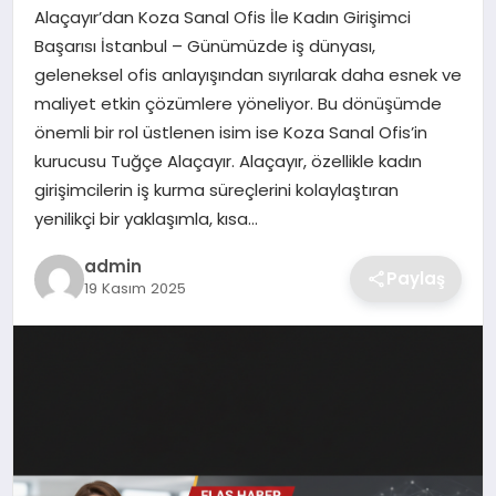
SIYASET
Alaçayır’dan Koza Sanal Ofis İle Kadın Girişimci
Başarısı İstanbul – Günümüzde iş dünyası,
SPOR
geleneksel ofis anlayışından sıyrılarak daha esnek ve
maliyet etkin çözümlere yöneliyor. Bu dönüşümde
TEKNOLOJI
önemli bir rol üstlenen isim ise Koza Sanal Ofis’in
kurucusu Tuğçe Alaçayır. Alaçayır, özellikle kadın
YAŞAM
girişimcilerin iş kurma süreçlerini kolaylaştıran
yenilikçi bir yaklaşımla, kısa…
admin
Paylaş
19 Kasım 2025