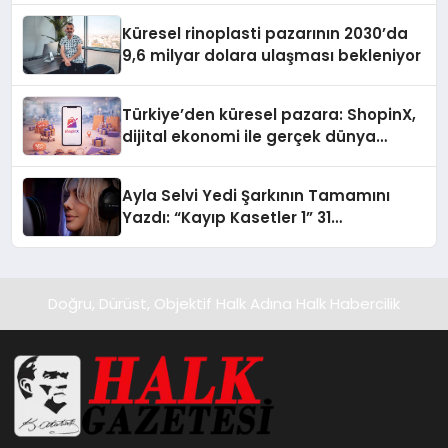
Küresel rinoplasti pazarının 2030’da
9,6 milyar dolara ulaşması bekleniyor
Türkiye’den küresel pazara: ShopinX,
dijital ekonomi ile gerçek dünya
alışverişini bir araya getirmeyi
hedefliyor
Ayla Selvi Yedi Şarkının Tamamını
Yazdı: “Kayıp Kasetler 1” 31
Temmuz’da Yayında
Doğru, Dürüst, Objektif Halk Adına Halk Habercilik