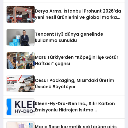
Derya Arms, İstanbul Prohunt 2026’da
yeni nesil ürünlerini ve global marka
vizyonunu sergiledi
Tencent Hy3 dünya genelinde
kullanıma sunuldu
Mars Türkiye’den “Köpeğini İşe Götür
Haftası” çağrısı
Cesur Packaging, Mısır’daki Üretim
Üssünü Büyütüyor
Kleen-Hy-Dro-Gen Inc., Sıfır Karbon
Emisyonlu Hidrojen Isıtma
Teknolojisinde ISO ve TSSA
Düzenleyici Onaylarını Aldı
Marie Rose kozmetik sektörüne giriş