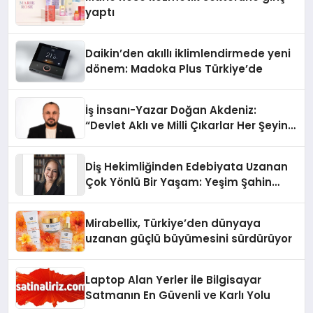
yaptı
Daikin’den akıllı iklimlendirmede yeni
dönem: Madoka Plus Türkiye’de
İş İnsanı-Yazar Doğan Akdeniz:
“Devlet Aklı ve Milli Çıkarlar Her Şeyin
Üzerindedir”
Diş Hekimliğinden Edebiyata Uzanan
Çok Yönlü Bir Yaşam: Yeşim Şahin
Yaman
Mirabellix, Türkiye’den dünyaya
uzanan güçlü büyümesini sürdürüyor
Laptop Alan Yerler ile Bilgisayar
Satmanın En Güvenli ve Karlı Yolu