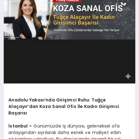
Anadolu Yakası’nda Girişimci Ruhu: Tuğçe
Alaçayır’dan Koza Sanal Ofis İle Kadın Girişimci
Başarısı
İstanbul –
Günümüzde iş dünyası, geleneksel ofis
anlayışından sıyrılarak daha esnek ve maliyet etkin
çözümlere yöneliyor. Bu dönüşümde önemli bir rol