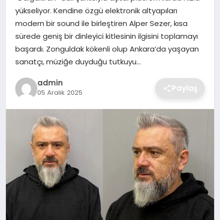
SIYASET
yükseliyor. Kendine özgü elektronik altyapıları
modern bir sound ile birleştiren Alper Sezer, kısa
SPOR
sürede geniş bir dinleyici kitlesinin ilgisini toplamayı
başardı. Zonguldak kökenli olup Ankara’da yaşayan
TEKNOLOJI
sanatçı, müziğe duyduğu tutkuyu…
admin
YAŞAM
Paylaş
05 Aralık 2025