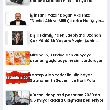
dönem: Madoka Plus Türkiye’de
İş İnsanı-Yazar Doğan Akdeniz:
“Devlet Aklı ve Milli Çıkarlar Her Şeyin
Üzerindedir”
Diş Hekimliğinden Edebiyata Uzanan
Çok Yönlü Bir Yaşam: Yeşim Şahin
Yaman
Mirabellix, Türkiye’den dünyaya
uzanan güçlü büyümesini sürdürüyor
Laptop Alan Yerler ile Bilgisayar
Satmanın En Güvenli ve Karlı Yolu
Küresel rinoplasti pazarının 2030’da
9,6 milyar dolara ulaşması bekleniyor