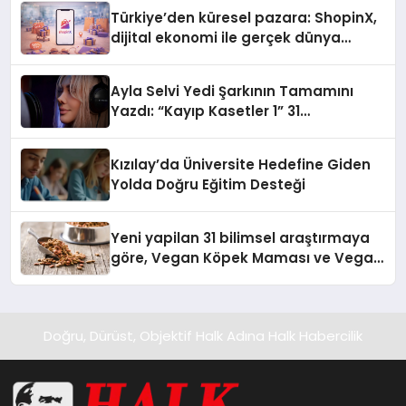
Türkiye’den küresel pazara: ShopinX,
dijital ekonomi ile gerçek dünya
alışverişini bir araya getirmeyi
hedefliyor
Ayla Selvi Yedi Şarkının Tamamını
Yazdı: “Kayıp Kasetler 1” 31
Temmuz’da Yayında
Kızılay’da Üniversite Hedefine Giden
Yolda Doğru Eğitim Desteği
Yeni yapilan 31 bilimsel araştırmaya
göre, Vegan Köpek Maması ve Vegan
Kedi Mamasının İyi Sindirildiğini
Ortaya Koydu
Doğru, Dürüst, Objektif Halk Adına Halk Habercilik