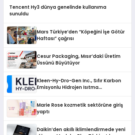
Tencent Hy3 dünya genelinde kullanıma
sunuldu
Mars Türkiye’den “Köpeğini İşe Götür
Haftası” çağrısı
Cesur Packaging, Mısır’daki Üretim
Üssünü Büyütüyor
Kleen-Hy-Dro-Gen Inc., Sıfır Karbon
Emisyonlu Hidrojen Isıtma
Teknolojisinde ISO ve TSSA
Düzenleyici Onaylarını Aldı
Marie Rose kozmetik sektörüne giriş
yaptı
Daikin’den akıllı iklimlendirmede yeni