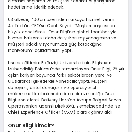
almasını sağlama ve müşteri sadakatini pekiştirme
hedeflerine liderlik edecek.
63 ülkede, 700’ün üzerinde markaya hizmet veren
AloTech’in CEO’su Cenk Soyak, “Müşteri başarısı en
büyük önceliğimiz. Onur Bilgi’nin global tecrübesiyle
hizmet kalitemizi daha da yukarı taşıyacağımıza ve
müşteri odaklı vizyonumuza güç katacağına
inanıyorum” açıklamasını yaptı.
Lisans eğitimini Boğaziçi Üniversitesi’nin Bilgisayar
Mühendisliği Bölümü’nde tamamlayan Onur Bilgi, 25 yılı
aşkın kariyeri boyunca farklı sektörlerden yerel ve
uluslararası şirketlerde yöneticilik yaptı. Müşteri
deneyimi, dijital dönüşüm ve operasyonel
mükemmellik alanlarında derin bir uzmanlığa Onur
Bilgi, son olarak Delivery Hero’da Avrupa Bölgesi Servis
Operasyonları Kıdemli Direktörü, Yemeksepeti’nde ise
Chief Experience Officer (CXO) olarak görev aldı.
Onur Bilgi kimdir?