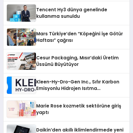
Tencent Hy3 dünya genelinde
kullanıma sunuldu
Mars Türkiye’den “Köpeğini İşe Götür
Haftası” çağrısı
Cesur Packaging, Mısır’daki Üretim
Üssünü Büyütüyor
Kleen-Hy-Dro-Gen Inc., Sıfır Karbon
Emisyonlu Hidrojen Isıtma
Teknolojisinde ISO ve TSSA
Düzenleyici Onaylarını Aldı
Marie Rose kozmetik sektörüne giriş
yaptı
Daikin’den akıllı iklimlendirmede yeni