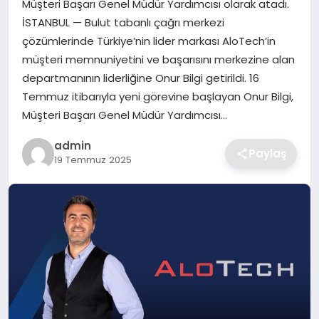
Müşteri Başarı Genel Müdür Yardımcısı olarak atadı.
SIYASET
İSTANBUL — Bulut tabanlı çağrı merkezi
çözümlerinde Türkiye’nin lider markası AloTech’in
SPOR
müşteri memnuniyetini ve başarısını merkezine alan
departmanının liderliğine Onur Bilgi getirildi. 16
TEKNOLOJI
Temmuz itibarıyla yeni görevine başlayan Onur Bilgi,
Müşteri Başarı Genel Müdür Yardımcısı…
YAŞAM
admin
Paylaş
19 Temmuz 2025