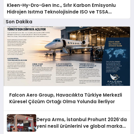
Kleen-Hy-Dro-Gen Inc., Sıfır Karbon Emisyonlu
Hidrojen Isıtma Teknolojisinde ISO ve TSSA
Düzenleyici Onaylarını Aldı
Son Dakika
Falcon Aero Group, Havacılıkta Türkiye Merkezli
Küresel Çözüm Ortağı Olma Yolunda İlerliyor
Derya Arms, İstanbul Prohunt 2026’da
yeni nesil ürünlerini ve global marka
vizyonunu sergiledi