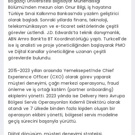
Boğaziçi Üniversitesi Bilgisayar Mühendisliği
Bölümü’nden mezun olan Onur Bilgi, iş hayatına
Türkiye Sınai Kalkınma Bankası’nda yazılım geliştirici
olarak başladı. Sonraki yıllarda finans, teknoloji,
telekomünikasyon ve e-ticaret sektörlerinde çeşitli
görevler üstlendi. J.D. Edwards’ta teknik danışmanlık,
ABN Amro Bank’ta BT Koordinatörlüğü yaptı. Turkcell’de
ise iş analisti ve proje yöneticiliğinden başlayarak PMO
ve Dijital Kanallar yöneticiliğine uzanan çeşitli
görevlerde bulundu.
2015–2023 yılları arasında Yemeksepeti’nde Chief
Experience Officer (CXO) olarak görev yaparak
müşteri deneyimi, çağrı merkezi operasyonu, fraud
önleme ve iş ortağı katılım (partner onboarding)
ekiplerini yönetti. 2023 yılında ise Delivery Hero Avrupa
Bölgesi Servis Operasyonları Kıdemli Direktörü olarak
atandı ve 7 ülkede binden fazla kişiden oluşan bir
operasyon ekibini yönetti, bölgesel servis modeline
geçiş sürecini başarıyla yürüttü.
Dijital dönüşüm, müşteri deneyimi stratejisi,