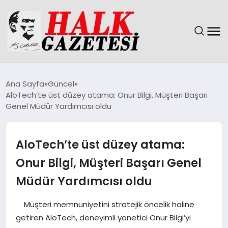
GÜNDEM
Ana Sayfa
Güncel
AloTech’te üst düzey atama: Onur Bilgi, Müşteri Başarı
DÜNYA
Genel Müdür Yardımcısı oldu
EĞITIM
AloTech’te üst düzey atama:
EKONOMI
Onur Bilgi, Müşteri Başarı Genel
Müdür Yardımcısı oldu
MAGAZIN
Müşteri memnuniyetini stratejik öncelik haline
SAĞLIK
getiren AloTech, deneyimli yönetici Onur Bilgi’yi