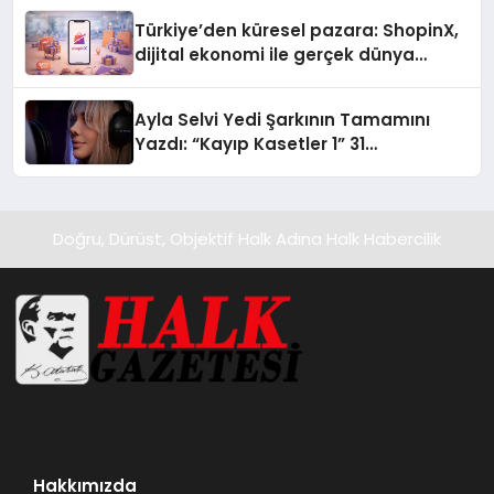
Türkiye’den küresel pazara: ShopinX,
dijital ekonomi ile gerçek dünya
alışverişini bir araya getirmeyi
hedefliyor
Ayla Selvi Yedi Şarkının Tamamını
Yazdı: “Kayıp Kasetler 1” 31
Temmuz’da Yayında
Doğru, Dürüst, Objektif Halk Adına Halk Habercilik
Hakkımızda