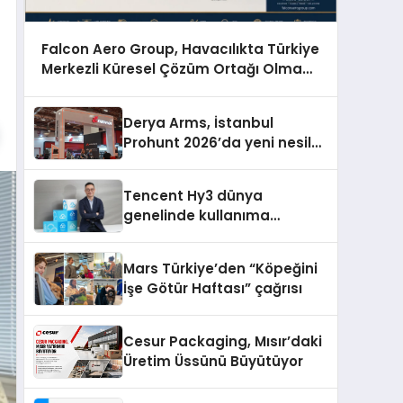
Falcon Aero Group, Havacılıkta Türkiye
Merkezli Küresel Çözüm Ortağı Olma
Yolunda İlerliyor
Derya Arms, İstanbul
Prohunt 2026’da yeni nesil
ürünlerini ve global marka
vizyonunu sergiledi
Tencent Hy3 dünya
genelinde kullanıma
sunuldu
Mars Türkiye’den “Köpeğini
İşe Götür Haftası” çağrısı
Cesur Packaging, Mısır’daki
Üretim Üssünü Büyütüyor