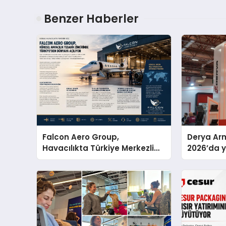
Benzer Haberler
Falcon Aero Group,
Derya Arm
Havacılıkta Türkiye Merkezli
2026’da ye
Küresel Çözüm Ortağı Olma
global m
Yolunda İlerliyor
sergiledi