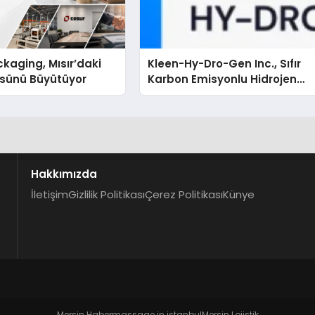
kaging, Mısır’daki
Kleen-Hy-Dro-Gen Inc., Sıfır
ssünü Büyütüyor
Karbon Emisyonlu Hidrojen
Isıtma Teknolojisinde ISO ve
TSSA Düzenleyici Onaylarını
Aldı
Hakkımızda
İletişim
Gizlilik Politikası
Çerez Politikası
Künye
Mersin Haber
massage in istanbul
Mersin Lojistik