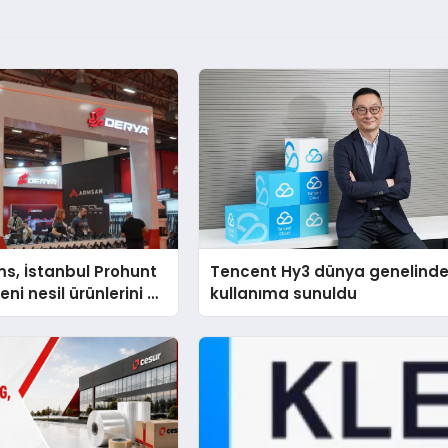
s, İstanbul Prohunt
Tencent Hy3 dünya genelind
ni nesil ürünlerini ve
kullanıma sunuldu
arka vizyonunu