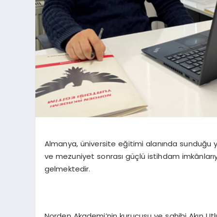
Almanya, üniversite eğitimi alanında sunduğu 
ve mezuniyet sonrası güçlü istihdam imkânlarıyl
gelmektedir.
Norden Akademi’nin kurucusu ve sahibi Akın Utlu,