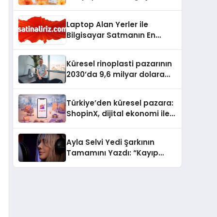
büyümesini sürdürüyor
Laptop Alan Yerler ile
Bilgisayar Satmanın En
Güvenli ve Karlı Yolu
Küresel rinoplasti pazarının
2030’da 9,6 milyar dolara
ulaşması bekleniyor
Türkiye’den küresel pazara:
ShopinX, dijital ekonomi ile
gerçek dünya alışverişini bir
araya getirmeyi hedefliyor
Ayla Selvi Yedi Şarkının
Tamamını Yazdı: “Kayıp
Kasetler 1” 31 Temmuz’da
Yayında