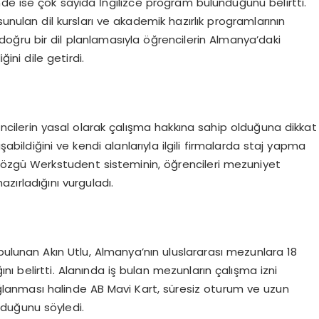
de ise çok sayıda İngilizce program bulunduğunu belirtti.
unulan dil kursları ve akademik hazırlık programlarının
 doğru bir dil planlamasıyla öğrencilerin Almanya’daki
ini dile getirdi.
ncilerin yasal olarak çalışma hakkına sahip olduğuna dikkat
şabildiğini ve kendi alanlarıyla ilgili firmalarda staj yapma
 özgü Werkstudent sisteminin, öğrencileri mezuniyet
ırladığını vurguladı.
bulunan Akın Utlu, Almanya’nın uluslararası mezunlara 18
nı belirtti. Alanında iş bulan mezunların çalışma izni
sağlanması halinde AB Mavi Kart, süresiz oturum ve uzun
duğunu söyledi.