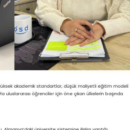
yüksek akademik standartlar, düşük maliyetli eğitim modeli
a uluslararası öğrenciler için öne çıkan ülkelerin başında
 Almanya’daki üniversite sistemine ilişkin yaptığı