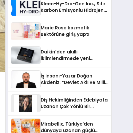
Kleen-Hy-Dro-Gen Inc., Sıfır
Karbon Emisyonlu Hidrojen
Isıtma Teknolojisinde ISO ve
TSSA Düzenleyici Onaylarını
Marie Rose kozmetik
Aldı
sektörüne giriş yaptı
Daikin’den akıllı
iklimlendirmede yeni
dönem: Madoka Plus
Türkiye’de
İş İnsanı-Yazar Doğan
Akdeniz: “Devlet Aklı ve Milli
Çıkarlar Her Şeyin
Üzerindedir”
Diş Hekimliğinden Edebiyata
Uzanan Çok Yönlü Bir
Yaşam: Yeşim Şahin Yaman
Mirabellix, Türkiye’den
dünyaya uzanan güçlü