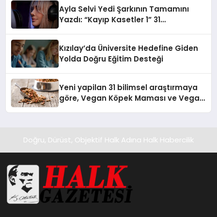
hedefliyor
Ayla Selvi Yedi Şarkının Tamamını
Yazdı: “Kayıp Kasetler 1” 31
Temmuz’da Yayında
Kızılay’da Üniversite Hedefine Giden
Yolda Doğru Eğitim Desteği
Yeni yapilan 31 bilimsel araştırmaya
göre, Vegan Köpek Maması ve Vegan
Kedi Mamasının İyi Sindirildiğini
Ortaya Koydu
Doğru, Dürüst, Objektif Halk Adına Halk Habercilik