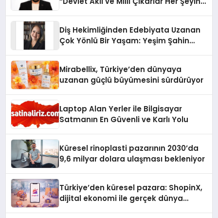
“Devlet Aklı ve Milli Çıkarlar Her Şeyin
Üzerindedir”
Diş Hekimliğinden Edebiyata Uzanan
Çok Yönlü Bir Yaşam: Yeşim Şahin
Yaman
Mirabellix, Türkiye’den dünyaya
uzanan güçlü büyümesini sürdürüyor
Laptop Alan Yerler ile Bilgisayar
Satmanın En Güvenli ve Karlı Yolu
Küresel rinoplasti pazarının 2030’da
9,6 milyar dolara ulaşması bekleniyor
Türkiye’den küresel pazara: ShopinX,
dijital ekonomi ile gerçek dünya
alışverişini bir araya getirmeyi