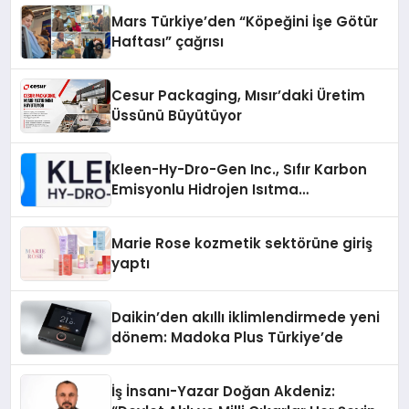
Mars Türkiye’den “Köpeğini İşe Götür
Haftası” çağrısı
Cesur Packaging, Mısır’daki Üretim
Üssünü Büyütüyor
Kleen-Hy-Dro-Gen Inc., Sıfır Karbon
Emisyonlu Hidrojen Isıtma
Teknolojisinde ISO ve TSSA
Düzenleyici Onaylarını Aldı
Marie Rose kozmetik sektörüne giriş
yaptı
Daikin’den akıllı iklimlendirmede yeni
dönem: Madoka Plus Türkiye’de
İş İnsanı-Yazar Doğan Akdeniz: