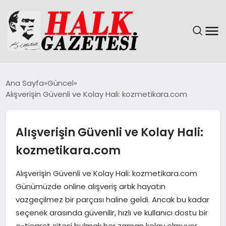
GÜNDEM
Ana Sayfa
Güncel
Alışverişin Güvenli ve Kolay Hali: kozmetikara.com
DÜNYA
EĞITIM
Alışverişin Güvenli ve Kolay Hali:
kozmetikara.com
EKONOMI
Alışverişin Güvenli ve Kolay Hali: kozmetikara.com
MAGAZIN
Günümüzde online alışveriş artık hayatın
vazgeçilmez bir parçası haline geldi. Ancak bu kadar
SAĞLIK
seçenek arasında güvenilir, hızlı ve kullanıcı dostu bir
e-ticaret sitesi bulmak her zaman kolay olmuyor.