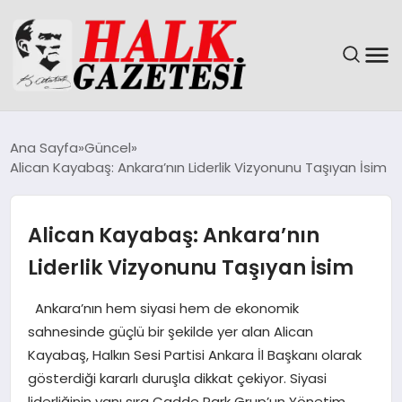
GÜNDEM
Ana Sayfa
Güncel
Alican Kayabaş: Ankara’nın Liderlik Vizyonunu Taşıyan İsim
DÜNYA
EĞITIM
Alican Kayabaş: Ankara’nın
Liderlik Vizyonunu Taşıyan İsim
EKONOMI
Ankara’nın hem siyasi hem de ekonomik
MAGAZIN
sahnesinde güçlü bir şekilde yer alan Alican
Kayabaş, Halkın Sesi Partisi Ankara İl Başkanı olarak
SAĞLIK
gösterdiği kararlı duruşla dikkat çekiyor. Siyasi
liderliğinin yanı sıra Cadde Park Grup’un Yönetim