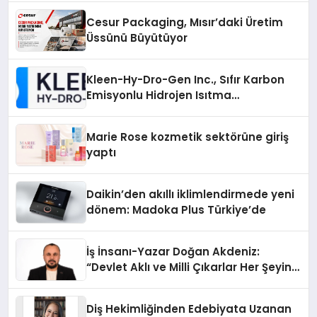
Cesur Packaging, Mısır’daki Üretim
Üssünü Büyütüyor
Kleen-Hy-Dro-Gen Inc., Sıfır Karbon
Emisyonlu Hidrojen Isıtma
Teknolojisinde ISO ve TSSA
Düzenleyici Onaylarını Aldı
Marie Rose kozmetik sektörüne giriş
yaptı
Daikin’den akıllı iklimlendirmede yeni
dönem: Madoka Plus Türkiye’de
İş İnsanı-Yazar Doğan Akdeniz:
“Devlet Aklı ve Milli Çıkarlar Her Şeyin
Üzerindedir”
Diş Hekimliğinden Edebiyata Uzanan