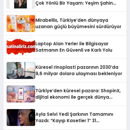
Çok Yönlü Bir Yaşam: Yeşim Şahin
Yaman
Mirabellix, Türkiye’den dünyaya
uzanan güçlü büyümesini sürdürüyor
Laptop Alan Yerler ile Bilgisayar
Satmanın En Güvenli ve Karlı Yolu
Küresel rinoplasti pazarının 2030’da
9,6 milyar dolara ulaşması bekleniyor
Türkiye’den küresel pazara: ShopinX,
dijital ekonomi ile gerçek dünya
alışverişini bir araya getirmeyi
hedefliyor
Ayla Selvi Yedi Şarkının Tamamını
Yazdı: “Kayıp Kasetler 1” 31
Temmuz’da Yayında