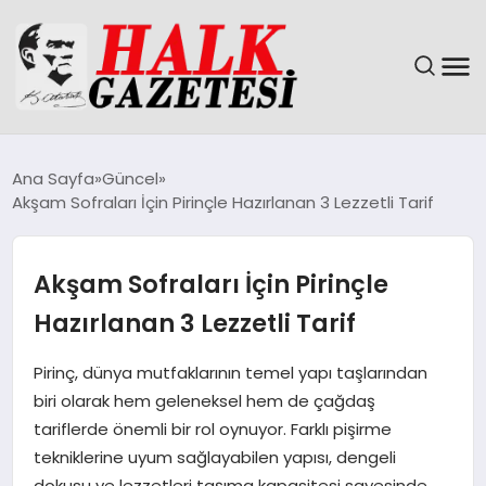
GÜNDEM
Ana Sayfa
Güncel
Akşam Sofraları İçin Pirinçle Hazırlanan 3 Lezzetli Tarif
DÜNYA
EĞITIM
Akşam Sofraları İçin Pirinçle
Hazırlanan 3 Lezzetli Tarif
EKONOMI
Pirinç, dünya mutfaklarının temel yapı taşlarından
MAGAZIN
biri olarak hem geleneksel hem de çağdaş
tariflerde önemli bir rol oynuyor. Farklı pişirme
SAĞLIK
tekniklerine uyum sağlayabilen yapısı, dengeli
dokusu ve lezzetleri taşıma kapasitesi sayesinde