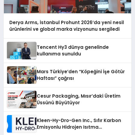
Derya Arms, İstanbul Prohunt 2026’da yeni nesil
ürünlerini ve global marka vizyonunu sergiledi
Tencent Hy3 dünya genelinde
kullanıma sunuldu
Mars Türkiye’den “Köpeğini İşe Götür
Haftası” çağrısı
Cesur Packaging, Mısır’daki Üretim
Üssünü Büyütüyor
Kleen-Hy-Dro-Gen Inc., Sıfır Karbon
Emisyonlu Hidrojen Isıtma
Teknolojisinde ISO ve TSSA