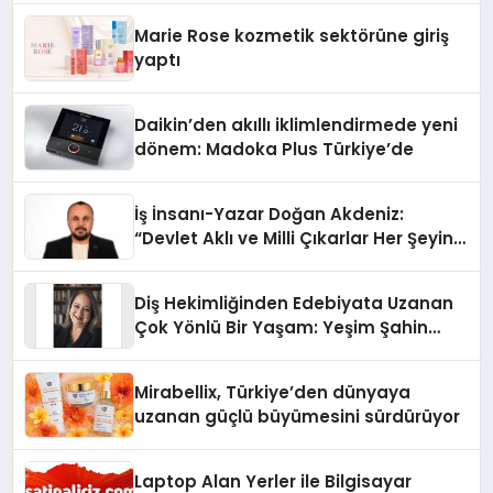
Düzenleyici Onaylarını Aldı
Marie Rose kozmetik sektörüne giriş
yaptı
Daikin’den akıllı iklimlendirmede yeni
dönem: Madoka Plus Türkiye’de
İş İnsanı-Yazar Doğan Akdeniz:
“Devlet Aklı ve Milli Çıkarlar Her Şeyin
Üzerindedir”
Diş Hekimliğinden Edebiyata Uzanan
Çok Yönlü Bir Yaşam: Yeşim Şahin
Yaman
Mirabellix, Türkiye’den dünyaya
uzanan güçlü büyümesini sürdürüyor
Laptop Alan Yerler ile Bilgisayar