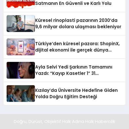
Satmanın En Güvenli ve Karlı Yolu
Küresel rinoplasti pazarının 2030’da
9,6 milyar dolara ulaşması bekleniyor
Türkiye’den küresel pazara: ShopinX,
dijital ekonomi ile gerçek dünya
alışverişini bir araya getirmeyi
hedefliyor
Ayla Selvi Yedi Şarkının Tamamını
Yazdı: “Kayıp Kasetler 1” 31
Temmuz’da Yayında
Kızılay’da Üniversite Hedefine Giden
Yolda Doğru Eğitim Desteği
Doğru, Dürüst, Objektif Halk Adına Halk Habercilik