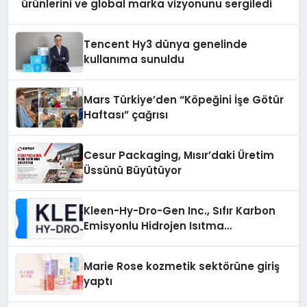
ürünlerini ve global marka vizyonunu sergiledi
Tencent Hy3 dünya genelinde
kullanıma sunuldu
Mars Türkiye’den “Köpeğini İşe Götür
Haftası” çağrısı
Cesur Packaging, Mısır’daki Üretim
Üssünü Büyütüyor
Kleen-Hy-Dro-Gen Inc., Sıfır Karbon
Emisyonlu Hidrojen Isıtma
Teknolojisinde ISO ve TSSA
Düzenleyici Onaylarını Aldı
Marie Rose kozmetik sektörüne giriş
yaptı