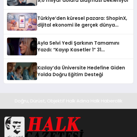
9,6 milyar dolara ulaşması bekleniyor
Türkiye’den küresel pazara: ShopinX,
dijital ekonomi ile gerçek dünya
alışverişini bir araya getirmeyi
hedefliyor
Ayla Selvi Yedi Şarkının Tamamını
Yazdı: “Kayıp Kasetler 1” 31
Temmuz’da Yayında
Kızılay’da Üniversite Hedefine Giden
Yolda Doğru Eğitim Desteği
Doğru, Dürüst, Objektif Halk Adına Halk Habercilik