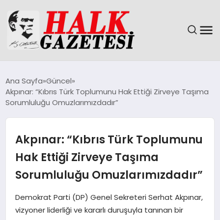
GÜNDEM
Ana Sayfa
Güncel
Akpınar: “Kıbrıs Türk Toplumunu Hak Ettiği Zirveye Taşıma
DÜNYA
Sorumluluğu Omuzlarımızdadır”
EĞITIM
Akpınar: “Kıbrıs Türk Toplumunu
EKONOMI
Hak Ettiği Zirveye Taşıma
Sorumluluğu Omuzlarımızdadır”
MAGAZIN
Demokrat Parti (DP) Genel Sekreteri Serhat Akpınar,
SAĞLIK
vizyoner liderliği ve kararlı duruşuyla tanınan bir