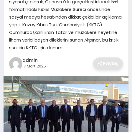
siyasetçi olarak, Cenevre’de gerçekleştirilecek 5+1
SIYASET
formatındaki Kıbrıs Müzakere Süreci öncesinde
sosyal medya hesabından dikkat çekici bir açıklama
SPOR
yaptı. Kuzey Kıbrıs Türk Cumhuriyeti (KKTC)
Cumhurbaşkanı Ersin Tatar ve müzakere heyetine
TEKNOLOJI
ilham verici başarı dileklerini sunan Akpınar, bu kritik
sürecin KKTC için dönüm…
YAŞAM
admin
Paylaş
17 Mart 2025