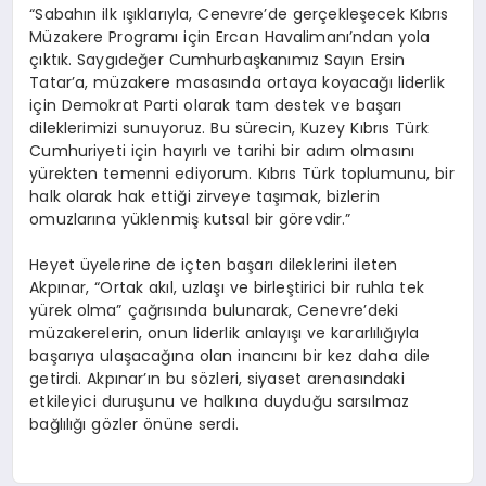
“Sabahın ilk ışıklarıyla, Cenevre’de gerçekleşecek Kıbrıs
Müzakere Programı için Ercan Havalimanı’ndan yola
çıktık. Saygıdeğer Cumhurbaşkanımız Sayın Ersin
Tatar’a, müzakere masasında ortaya koyacağı liderlik
için Demokrat Parti olarak tam destek ve başarı
dileklerimizi sunuyoruz. Bu sürecin, Kuzey Kıbrıs Türk
Cumhuriyeti için hayırlı ve tarihi bir adım olmasını
yürekten temenni ediyorum. Kıbrıs Türk toplumunu, bir
halk olarak hak ettiği zirveye taşımak, bizlerin
omuzlarına yüklenmiş kutsal bir görevdir.”
Heyet üyelerine de içten başarı dileklerini ileten
Akpınar, “Ortak akıl, uzlaşı ve birleştirici bir ruhla tek
yürek olma” çağrısında bulunarak, Cenevre’deki
müzakerelerin, onun liderlik anlayışı ve kararlılığıyla
başarıya ulaşacağına olan inancını bir kez daha dile
getirdi. Akpınar’ın bu sözleri, siyaset arenasındaki
etkileyici duruşunu ve halkına duyduğu sarsılmaz
bağlılığı gözler önüne serdi.