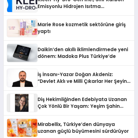
Emisyonlu Hidrojen Isıtma
Teknolojisinde ISO ve TSSA
Düzenleyici Onaylarını Aldı
Marie Rose kozmetik sektörüne giriş
yaptı
Daikin’den akıllı iklimlendirmede yeni
dönem: Madoka Plus Türkiye’de
İş İnsanı-Yazar Doğan Akdeniz:
“Devlet Aklı ve Milli Çıkarlar Her Şeyin
Üzerindedir”
Diş Hekimliğinden Edebiyata Uzanan
Çok Yönlü Bir Yaşam: Yeşim Şahin
Yaman
Mirabellix, Türkiye’den dünyaya
uzanan güçlü büyümesini sürdürüyor