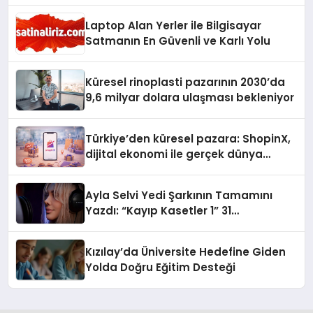
Laptop Alan Yerler ile Bilgisayar
Satmanın En Güvenli ve Karlı Yolu
Küresel rinoplasti pazarının 2030’da
9,6 milyar dolara ulaşması bekleniyor
Türkiye’den küresel pazara: ShopinX,
dijital ekonomi ile gerçek dünya
alışverişini bir araya getirmeyi
hedefliyor
Ayla Selvi Yedi Şarkının Tamamını
Yazdı: “Kayıp Kasetler 1” 31
Temmuz’da Yayında
Kızılay’da Üniversite Hedefine Giden
Yolda Doğru Eğitim Desteği