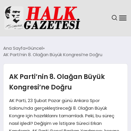
GÜNDEM
Ana Sayfa
Güncel
AK Parti’nin 8. Olağan Büyük Kongresi’ne Doğru
DÜNYA
EĞITIM
AK Parti’nin 8. Olağan Büyük
Kongresi’ne Doğru
EKONOMI
AK Parti, 23 Şubat Pazar günü Ankara Spor
MAGAZIN
Salonu’nda gerçekleştireceği 8. Olağan Büyük
Kongre için hazırlıklarını tamamladı. Peki, bu süreç
SAĞLIK
nasıl işledi? Değişim ve İstişare Süreci Erkan
Kandemir, AK Parti Genel Başkan Yardımcısı, kongre