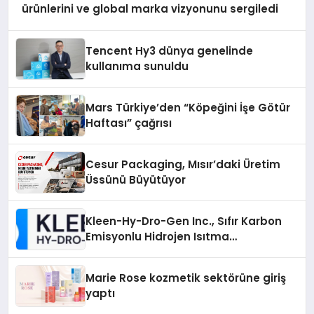
ürünlerini ve global marka vizyonunu sergiledi
Tencent Hy3 dünya genelinde
kullanıma sunuldu
Mars Türkiye’den “Köpeğini İşe Götür
Haftası” çağrısı
Cesur Packaging, Mısır’daki Üretim
Üssünü Büyütüyor
Kleen-Hy-Dro-Gen Inc., Sıfır Karbon
Emisyonlu Hidrojen Isıtma
Teknolojisinde ISO ve TSSA
Düzenleyici Onaylarını Aldı
Marie Rose kozmetik sektörüne giriş
yaptı