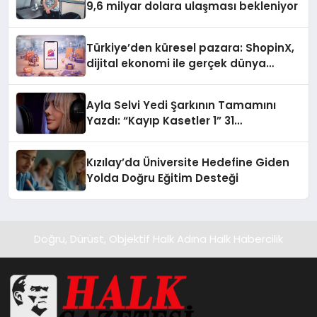
9,6 milyar dolara ulaşması bekleniyor
Türkiye’den küresel pazara: ShopinX,
dijital ekonomi ile gerçek dünya
alışverişini bir araya getirmeyi
hedefliyor
Ayla Selvi Yedi Şarkının Tamamını
Yazdı: “Kayıp Kasetler 1” 31
Temmuz’da Yayında
Kızılay’da Üniversite Hedefine Giden
Yolda Doğru Eğitim Desteği
Doğru, Dürüst, Objektif Halk Adına Halk Habercilik