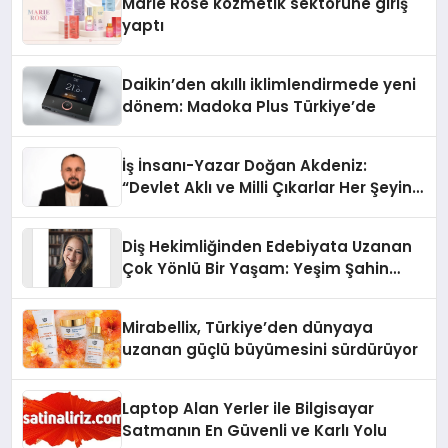
Marie Rose kozmetik sektörüne giriş
yaptı
Daikin’den akıllı iklimlendirmede yeni
dönem: Madoka Plus Türkiye’de
İş İnsanı-Yazar Doğan Akdeniz:
“Devlet Aklı ve Milli Çıkarlar Her Şeyin
Üzerindedir”
Diş Hekimliğinden Edebiyata Uzanan
Çok Yönlü Bir Yaşam: Yeşim Şahin
Yaman
Mirabellix, Türkiye’den dünyaya
uzanan güçlü büyümesini sürdürüyor
Laptop Alan Yerler ile Bilgisayar
Satmanın En Güvenli ve Karlı Yolu