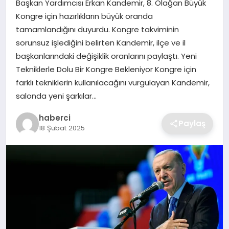
Başkan Yardımcısı Erkan Kandemir, 8. Olağan Büyük
SIYASET
Kongre için hazırlıkların büyük oranda
tamamlandığını duyurdu. Kongre takviminin
SPOR
sorunsuz işlediğini belirten Kandemir, ilçe ve il
başkanlarındaki değişiklik oranlarını paylaştı. Yeni
TEKNOLOJI
Tekniklerle Dolu Bir Kongre Bekleniyor Kongre için
farklı tekniklerin kullanılacağını vurgulayan Kandemir,
YAŞAM
salonda yeni şarkılar…
haberci
Paylaş
18 Şubat 2025