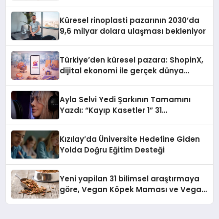
Küresel rinoplasti pazarının 2030’da
9,6 milyar dolara ulaşması bekleniyor
Türkiye’den küresel pazara: ShopinX,
dijital ekonomi ile gerçek dünya
alışverişini bir araya getirmeyi
hedefliyor
Ayla Selvi Yedi Şarkının Tamamını
Yazdı: “Kayıp Kasetler 1” 31
Temmuz’da Yayında
Kızılay’da Üniversite Hedefine Giden
Yolda Doğru Eğitim Desteği
Yeni yapilan 31 bilimsel araştırmaya
göre, Vegan Köpek Maması ve Vegan
Kedi Mamasının İyi Sindirildiğini
Ortaya Koydu