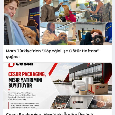
Mars Türkiye’den “Köpeğini İşe Götür Haftası”
çağrısı
Cesur Packaging, Mısır’daki Üretim Üssünü