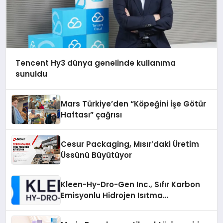
Tencent Hy3 dünya genelinde kullanıma
sunuldu
Mars Türkiye’den “Köpeğini İşe Götür
Haftası” çağrısı
Cesur Packaging, Mısır’daki Üretim
Üssünü Büyütüyor
Kleen-Hy-Dro-Gen Inc., Sıfır Karbon
Emisyonlu Hidrojen Isıtma
Teknolojisinde ISO ve TSSA
Düzenleyici Onaylarını Aldı