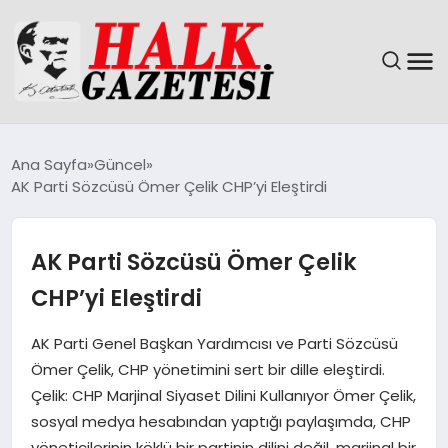
GÜNDEM
Ana Sayfa
Güncel
AK Parti Sözcüsü Ömer Çelik CHP’yi Eleştirdi
DÜNYA
EĞITIM
AK Parti Sözcüsü Ömer Çelik
CHP’yi Eleştirdi
EKONOMI
AK Parti Genel Başkan Yardımcısı ve Parti Sözcüsü
MAGAZIN
Ömer Çelik, CHP yönetimini sert bir dille eleştirdi.
Çelik: CHP Marjinal Siyaset Dilini Kullanıyor Ömer Çelik,
SAĞLIK
sosyal medya hesabından yaptığı paylaşımda, CHP
yöneticilerinin köklü bir partinin dilini değil, marjinal bir