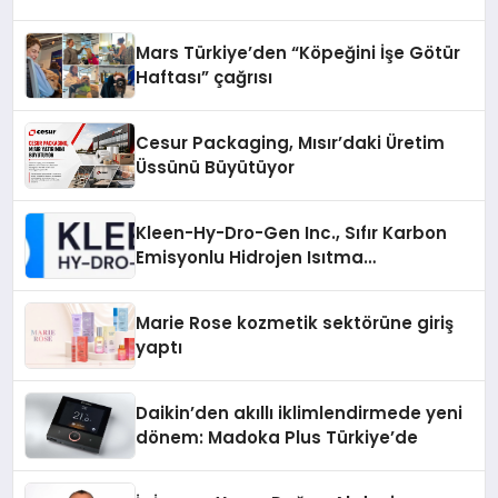
Mars Türkiye’den “Köpeğini İşe Götür
Haftası” çağrısı
Cesur Packaging, Mısır’daki Üretim
Üssünü Büyütüyor
Kleen-Hy-Dro-Gen Inc., Sıfır Karbon
Emisyonlu Hidrojen Isıtma
Teknolojisinde ISO ve TSSA
Düzenleyici Onaylarını Aldı
Marie Rose kozmetik sektörüne giriş
yaptı
Daikin’den akıllı iklimlendirmede yeni
dönem: Madoka Plus Türkiye’de