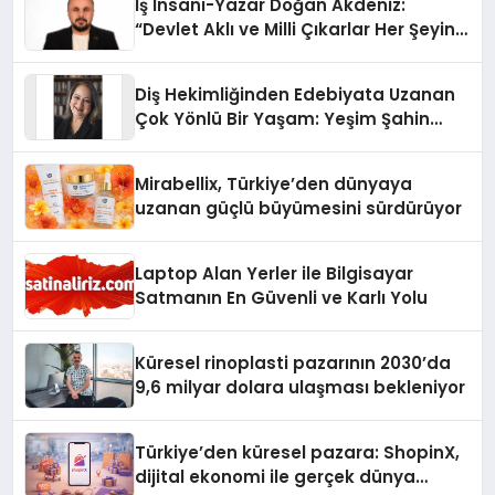
İş İnsanı-Yazar Doğan Akdeniz:
“Devlet Aklı ve Milli Çıkarlar Her Şeyin
Üzerindedir”
Diş Hekimliğinden Edebiyata Uzanan
Çok Yönlü Bir Yaşam: Yeşim Şahin
Yaman
Mirabellix, Türkiye’den dünyaya
uzanan güçlü büyümesini sürdürüyor
Laptop Alan Yerler ile Bilgisayar
Satmanın En Güvenli ve Karlı Yolu
Küresel rinoplasti pazarının 2030’da
9,6 milyar dolara ulaşması bekleniyor
Türkiye’den küresel pazara: ShopinX,
dijital ekonomi ile gerçek dünya