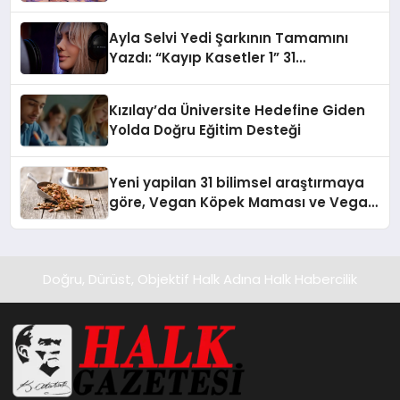
alışverişini bir araya getirmeyi
hedefliyor
Ayla Selvi Yedi Şarkının Tamamını
Yazdı: “Kayıp Kasetler 1” 31
Temmuz’da Yayında
Kızılay’da Üniversite Hedefine Giden
Yolda Doğru Eğitim Desteği
Yeni yapilan 31 bilimsel araştırmaya
göre, Vegan Köpek Maması ve Vegan
Kedi Mamasının İyi Sindirildiğini
Ortaya Koydu
Doğru, Dürüst, Objektif Halk Adına Halk Habercilik