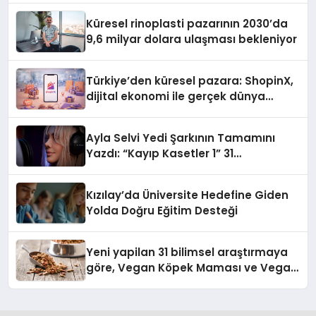
Küresel rinoplasti pazarının 2030’da
9,6 milyar dolara ulaşması bekleniyor
Türkiye’den küresel pazara: ShopinX,
dijital ekonomi ile gerçek dünya
alışverişini bir araya getirmeyi
hedefliyor
Ayla Selvi Yedi Şarkının Tamamını
Yazdı: “Kayıp Kasetler 1” 31
Temmuz’da Yayında
Kızılay’da Üniversite Hedefine Giden
Yolda Doğru Eğitim Desteği
Yeni yapilan 31 bilimsel araştırmaya
göre, Vegan Köpek Maması ve Vegan
Kedi Mamasının İyi Sindirildiğini
Ortaya Koydu