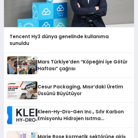
Tencent Hy3 dünya genelinde kullanıma
sunuldu
Mars Türkiye’den “Köpeğini İşe Götür
Haftası” çağrısı
Cesur Packaging, Mısır’daki Üretim
Üssünü Büyütüyor
Kleen-Hy-Dro-Gen Inc., Sıfır Karbon
Emisyonlu Hidrojen Isıtma
Teknolojisinde ISO ve TSSA
Düzenleyici Onaylarını Aldı
Marie Rose kozmetik sektörüne giriş