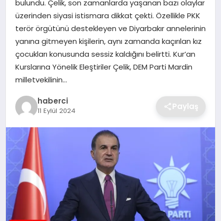
bulundu. Çelik, son zamanlarda yaşanan bazı olaylar
SIYASET
üzerinden siyasi istismara dikkat çekti. Özellikle PKK
terör örgütünü destekleyen ve Diyarbakır annelerinin
SPOR
yanına gitmeyen kişilerin, aynı zamanda kaçırılan kız
çocukları konusunda sessiz kaldığını belirtti. Kur’an
TEKNOLOJI
Kurslarına Yönelik Eleştiriler Çelik, DEM Parti Mardin
milletvekilinin…
YAŞAM
haberci
Paylaş
11 Eylül 2024