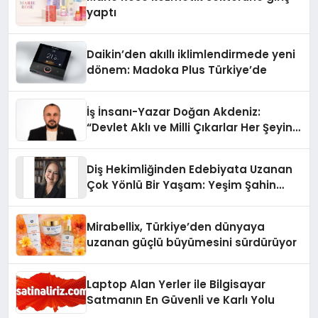
yaptı
Daikin’den akıllı iklimlendirmede yeni
dönem: Madoka Plus Türkiye’de
İş İnsanı-Yazar Doğan Akdeniz:
“Devlet Aklı ve Milli Çıkarlar Her Şeyin
Üzerindedir”
Diş Hekimliğinden Edebiyata Uzanan
Çok Yönlü Bir Yaşam: Yeşim Şahin
Yaman
Mirabellix, Türkiye’den dünyaya
uzanan güçlü büyümesini sürdürüyor
Laptop Alan Yerler ile Bilgisayar
Satmanın En Güvenli ve Karlı Yolu