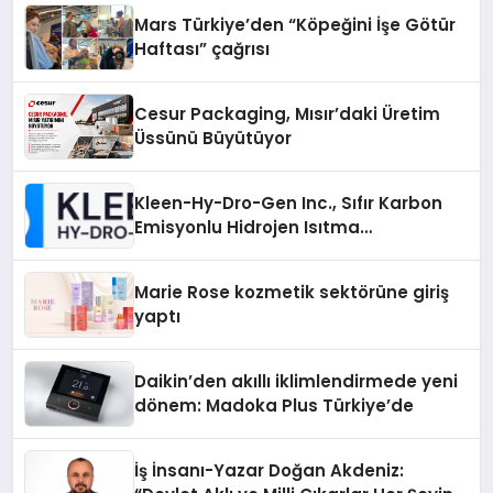
Mars Türkiye’den “Köpeğini İşe Götür
Haftası” çağrısı
Cesur Packaging, Mısır’daki Üretim
Üssünü Büyütüyor
Kleen-Hy-Dro-Gen Inc., Sıfır Karbon
Emisyonlu Hidrojen Isıtma
Teknolojisinde ISO ve TSSA
Düzenleyici Onaylarını Aldı
Marie Rose kozmetik sektörüne giriş
yaptı
Daikin’den akıllı iklimlendirmede yeni
dönem: Madoka Plus Türkiye’de
İş İnsanı-Yazar Doğan Akdeniz: