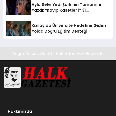
hedefliyor
Ayla Selvi Yedi Şarkının Tamamını
Yazdı: “Kayıp Kasetler 1” 31
Temmuz’da Yayında
Kızılay’da Üniversite Hedefine Giden
Yolda Doğru Eğitim Desteği
Doğru, Dürüst, Objektif Halk Adına Halk Habercilik
Hakkımızda