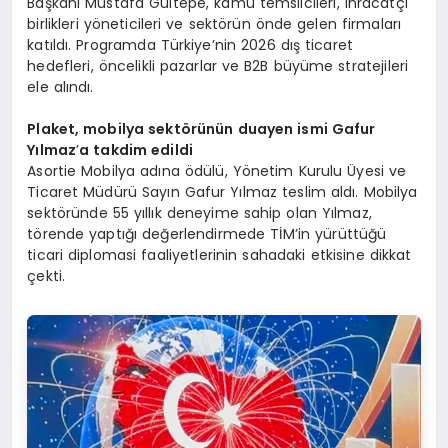
Başkanı Mustafa Gültepe, kamu temsilcileri, ihracatçı
birlikleri yöneticileri ve sektörün önde gelen firmaları
katıldı. Programda Türkiye’nin 2026 dış ticaret
hedefleri, öncelikli pazarlar ve B2B büyüme stratejileri
ele alındı.
Plaket, mobilya sekt
ö
rünün duayen ismi Gafur
Yılmaz
’
a takdim edildi
Asortie Mobilya adına ödülü, Yönetim Kurulu Üyesi ve
Ticaret Müdürü Sayın Gafur Yılmaz teslim aldı. Mobilya
sektöründe 55 yıllık deneyime sahip olan Yılmaz,
törende yaptığı değerlendirmede TİM’in yürüttüğü
ticari diplomasi faaliyetlerinin sahadaki etkisine dikkat
çekti.