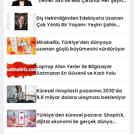
“Devlet Aklı ve Milli Çıkarlar Her Şeyin
Üzerindedir”
Diş Hekimliğinden Edebiyata Uzanan
Çok Yönlü Bir Yaşam: Yeşim Şahin
Yaman
Mirabellix, Türkiye’den dünyaya
uzanan güçlü büyümesini sürdürüyor
Laptop Alan Yerler ile Bilgisayar
Satmanın En Güvenli ve Karlı Yolu
Küresel rinoplasti pazarının 2030’da
9,6 milyar dolara ulaşması bekleniyor
Türkiye’den küresel pazara: ShopinX,
dijital ekonomi ile gerçek dünya
alışverişini bir araya getirmeyi