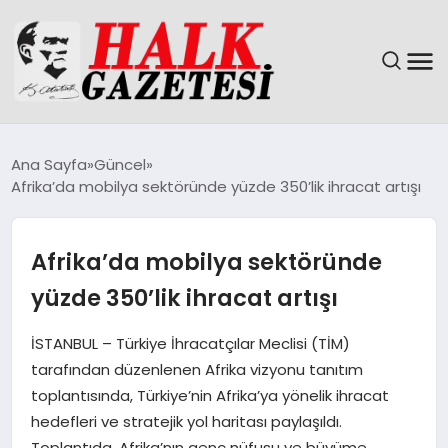
GÜNDEM
Ana Sayfa
Güncel
Afrika’da mobilya sektöründe yüzde 350’lik ihracat artışı
DÜNYA
EĞITIM
Afrika’da mobilya sektöründe
yüzde 350’lik ihracat artışı
EKONOMI
İSTANBUL – Türkiye İhracatçılar Meclisi (TİM)
MAGAZIN
tarafından düzenlenen Afrika vizyonu tanıtım
toplantısında, Türkiye’nin Afrika’ya yönelik ihracat
SAĞLIK
hedefleri ve stratejik yol haritası paylaşıldı.
Toplantıda, Afrika’nın genç nüfusu ve büyüme