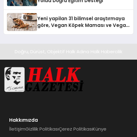
Yolda Doğru Eğitim Desteği
Yeni yapilan 31 bilimsel araştırmaya
göre, Vegan Köpek Maması ve Vegan
Kedi Mamasının İyi Sindirildiğini
Ortaya Koydu
Doğru, Dürüst, Objektif Halk Adına Halk Habercilik
Hakkımızda
İletişim
Gizlilik Politikası
Çerez Politikası
Künye