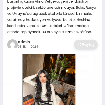
başarılı iş kadını Afina Veliyeva, yeni ve iddialı bir
SIYASET
projeyle otelcilik sektörüne adım atıyor. Bakü, Rusya
ve Ukrayna’da açılacak otellerle küresel bir marka
SPOR
yaratmayı hedefleyen Veliyeva, bu otel zincirine
kendi adını vererek tüm tesisleri “Afina” markası
TEKNOLOJI
altında toplayacak. Bu projeyle turizm sektörüne…
YAŞAM
admin
Paylaş
03 Ekim 2024