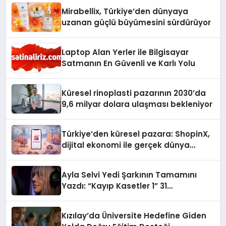
Mirabellix, Türkiye’den dünyaya
uzanan güçlü büyümesini sürdürüyor
Laptop Alan Yerler ile Bilgisayar
Satmanın En Güvenli ve Karlı Yolu
Küresel rinoplasti pazarının 2030’da
9,6 milyar dolara ulaşması bekleniyor
Türkiye’den küresel pazara: ShopinX,
dijital ekonomi ile gerçek dünya
alışverişini bir araya getirmeyi
hedefliyor
Ayla Selvi Yedi Şarkının Tamamını
Yazdı: “Kayıp Kasetler 1” 31
Temmuz’da Yayında
Kızılay’da Üniversite Hedefine Giden