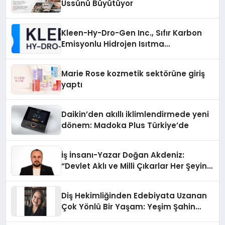
Üssünü Büyütüyor
Kleen-Hy-Dro-Gen Inc., Sıfır Karbon
Emisyonlu Hidrojen Isıtma
Teknolojisinde ISO ve TSSA
Düzenleyici Onaylarını Aldı
Marie Rose kozmetik sektörüne giriş
yaptı
Daikin’den akıllı iklimlendirmede yeni
dönem: Madoka Plus Türkiye’de
İş İnsanı-Yazar Doğan Akdeniz:
“Devlet Aklı ve Milli Çıkarlar Her Şeyin
Üzerindedir”
Diş Hekimliğinden Edebiyata Uzanan
Çok Yönlü Bir Yaşam: Yeşim Şahin
Yaman