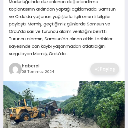
Müdürlüğü’nde düzenlenen değerlendirme
SIYASET
toplantısının ardından yaptığı açıklamada, Samsun
ve Ordu’da yaşanan yağışlarla ilgili önemli bilgiler
SPOR
paylaştı. Memiş, geçtiğimiz günlerde Samsun ve
Ordu’da sarı ve turuncu alarm verildiğini belirtti.
TEKNOLOJI
Turuncu alarmın, Samsun’da alınan etkin tedbirler
sayesinde can kaybı yaşanmadan atlatıldığını
YAŞAM
vurgulayan Memiş, Ordu’da…
haberci
Paylaş
08 Temmuz 2024