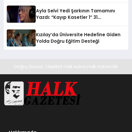
hedefliyor
Ayla Selvi Yedi Şarkının Tamamını
Yazdı: “Kayıp Kasetler 1” 31
Temmuz’da Yayında
Kızılay’da Üniversite Hedefine Giden
Yolda Doğru Eğitim Desteği
Doğru, Dürüst, Objektif Halk Adına Halk Habercilik