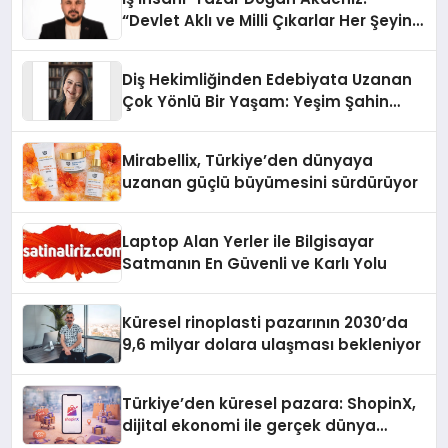
“Devlet Aklı ve Milli Çıkarlar Her Şeyin
Üzerindedir”
Diş Hekimliğinden Edebiyata Uzanan
Çok Yönlü Bir Yaşam: Yeşim Şahin
Yaman
Mirabellix, Türkiye’den dünyaya
uzanan güçlü büyümesini sürdürüyor
Laptop Alan Yerler ile Bilgisayar
Satmanın En Güvenli ve Karlı Yolu
Küresel rinoplasti pazarının 2030’da
9,6 milyar dolara ulaşması bekleniyor
Türkiye’den küresel pazara: ShopinX,
dijital ekonomi ile gerçek dünya
alışverişini bir araya getirmeyi