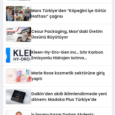
Mars Türkiye’den “Köpeğini İşe Götür
Haftası” çağrısı
Cesur Packaging, Mısır’daki Üretim
Üssünü Büyütüyor
Kleen-Hy-Dro-Gen Inc., Sıfır Karbon
Emisyonlu Hidrojen Isıtma
Teknolojisinde ISO ve TSSA
Düzenleyici Onaylarını Aldı
Marie Rose kozmetik sektörüne giriş
yaptı
Daikin’den akıllı iklimlendirmede yeni
dönem: Madoka Plus Türkiye’de
İş İnsanı-Yazar Doğan Akdeniz: