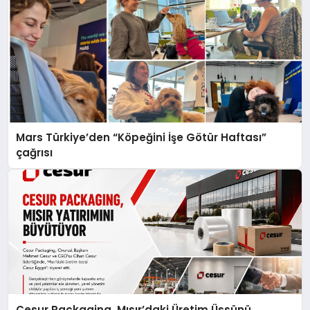
Mars Türkiye’den “Köpeğini İşe Götür Haftası”
çağrısı
Cesur Packaging, Mısır’daki Üretim Üssünü