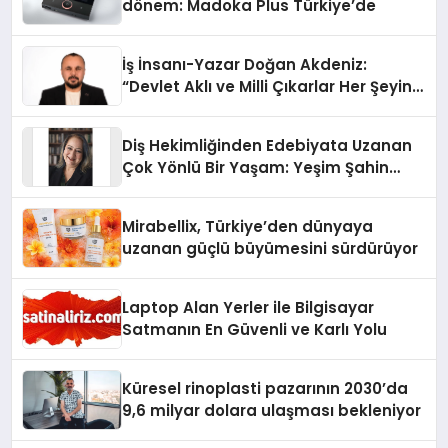
dönem: Madoka Plus Türkiye’de
İş İnsanı-Yazar Doğan Akdeniz:
“Devlet Aklı ve Milli Çıkarlar Her Şeyin
Üzerindedir”
Diş Hekimliğinden Edebiyata Uzanan
Çok Yönlü Bir Yaşam: Yeşim Şahin
Yaman
Mirabellix, Türkiye’den dünyaya
uzanan güçlü büyümesini sürdürüyor
Laptop Alan Yerler ile Bilgisayar
Satmanın En Güvenli ve Karlı Yolu
Küresel rinoplasti pazarının 2030’da
9,6 milyar dolara ulaşması bekleniyor