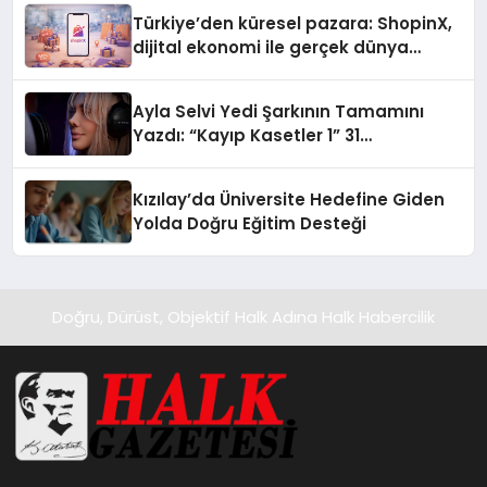
Türkiye’den küresel pazara: ShopinX,
dijital ekonomi ile gerçek dünya
alışverişini bir araya getirmeyi
hedefliyor
Ayla Selvi Yedi Şarkının Tamamını
Yazdı: “Kayıp Kasetler 1” 31
Temmuz’da Yayında
Kızılay’da Üniversite Hedefine Giden
Yolda Doğru Eğitim Desteği
Doğru, Dürüst, Objektif Halk Adına Halk Habercilik