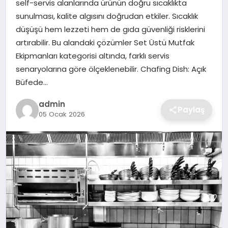
self-servis alanlarında ürünün doğru sıcaklıkta
SIYASET
sunulması, kalite algısını doğrudan etkiler. Sıcaklık
düşüşü hem lezzeti hem de gıda güvenliği risklerini
SPOR
artırabilir. Bu alandaki çözümler Set Üstü Mutfak
Ekipmanları kategorisi altında, farklı servis
TEKNOLOJI
senaryolarına göre ölçeklenebilir. Chafing Dish: Açık
Büfede…
YAŞAM
admin
Paylaş
05 Ocak 2026