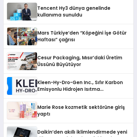
Tencent Hy3 dünya genelinde
kullanıma sunuldu
Mars Türkiye’den “Köpeğini İşe Götür
Haftası” çağrısı
Cesur Packaging, Mısır’daki Üretim
Üssünü Büyütüyor
Kleen-Hy-Dro-Gen Inc., Sıfır Karbon
Emisyonlu Hidrojen Isıtma
Teknolojisinde ISO ve TSSA
Düzenleyici Onaylarını Aldı
Marie Rose kozmetik sektörüne giriş
yaptı
Daikin’den akıllı iklimlendirmede yeni