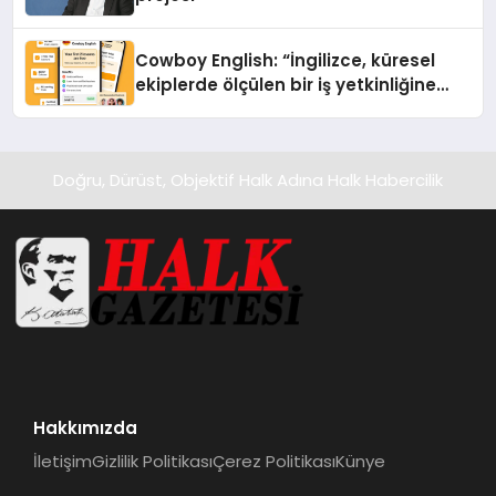
Cowboy English: “İngilizce, küresel
ekiplerde ölçülen bir iş yetkinliğine
dönüşüyor”
Doğru, Dürüst, Objektif Halk Adına Halk Habercilik
Hakkımızda
İletişim
Gizlilik Politikası
Çerez Politikası
Künye