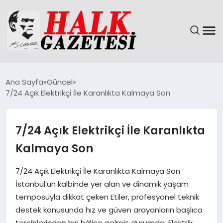
GÜNDEM
Ana Sayfa
Güncel
7/24 Açık Elektrikçi İle Karanlıkta Kalmaya Son
DÜNYA
EĞITIM
7/24 Açık Elektrikçi İle Karanlıkta
Kalmaya Son
EKONOMI
7/24 Açık Elektrikçi İle Karanlıkta Kalmaya Son
MAGAZIN
İstanbul’un kalbinde yer alan ve dinamik yaşam
temposuyla dikkat çeken Etiler, profesyonel teknik
SAĞLIK
destek konusunda hız ve güven arayanların başlıca
tercihlerinden biri hâline gelmiş durumda. Elektrik