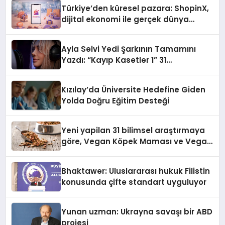
Türkiye’den küresel pazara: ShopinX,
dijital ekonomi ile gerçek dünya
alışverişini bir araya getirmeyi
hedefliyor
Ayla Selvi Yedi Şarkının Tamamını
Yazdı: “Kayıp Kasetler 1” 31
Temmuz’da Yayında
Kızılay’da Üniversite Hedefine Giden
Yolda Doğru Eğitim Desteği
Yeni yapilan 31 bilimsel araştırmaya
göre, Vegan Köpek Maması ve Vegan
Kedi Mamasının İyi Sindirildiğini
Ortaya Koydu
Bhaktawer: Uluslararası hukuk Filistin
konusunda çifte standart uyguluyor
Yunan uzman: Ukrayna savaşı bir ABD
projesi