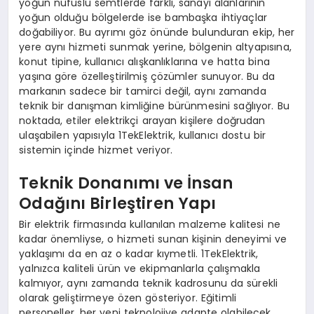
yoğun nüfuslu semtlerde farklı, sanayi alanlarının
yoğun olduğu bölgelerde ise bambaşka ihtiyaçlar
doğabiliyor. Bu ayrımı göz önünde bulunduran ekip, her
yere aynı hizmeti sunmak yerine, bölgenin altyapısına,
konut tipine, kullanıcı alışkanlıklarına ve hatta bina
yaşına göre özelleştirilmiş çözümler sunuyor. Bu da
markanın sadece bir tamirci değil, aynı zamanda
teknik bir danışman kimliğine bürünmesini sağlıyor. Bu
noktada, etiler elektrikçi arayan kişilere doğrudan
ulaşabilen yapısıyla 1TekElektrik, kullanıcı dostu bir
sistemin içinde hizmet veriyor.
Teknik Donanımı ve İnsan
Odağını Birleştiren Yapı
Bir elektrik firmasında kullanılan malzeme kalitesi ne
kadar önemliyse, o hizmeti sunan kişinin deneyimi ve
yaklaşımı da en az o kadar kıymetli. 1TekElektrik,
yalnızca kaliteli ürün ve ekipmanlarla çalışmakla
kalmıyor, aynı zamanda teknik kadrosunu da sürekli
olarak geliştirmeye özen gösteriyor. Eğitimli
personeller, her yeni teknolojiye adapte olabilecek