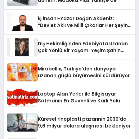
dönem: Madoka Plus Türkiye’de
İş İnsanı-Yazar Doğan Akdeniz:
“Devlet Aklı ve Milli Çıkarlar Her Şeyin
Üzerindedir”
Diş Hekimliğinden Edebiyata Uzanan
Çok Yönlü Bir Yaşam: Yeşim Şahin
Yaman
Mirabellix, Türkiye’den dünyaya
uzanan güçlü büyümesini sürdürüyor
Laptop Alan Yerler ile Bilgisayar
Satmanın En Güvenli ve Karlı Yolu
Küresel rinoplasti pazarının 2030’da
9,6 milyar dolara ulaşması bekleniyor