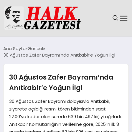
GÜNDEM
Ana Sayfa
Güncel
30 Ağustos Zafer Bayramı’nda Anıtkabir’e Yoğun İlgi
DÜNYA
EĞITIM
30 Ağustos Zafer Bayramı’nda
Anıtkabir’e Yoğun İlgi
EKONOMI
30 Ağustos Zafer Bayramı dolayısıyla Anıtkabir,
MAGAZIN
ziyarete açıldığı resmi tören bitiminden saat
22.00’ye kadar olan sürede 639 bin 497 kişiyi ağırladı.
SAĞLIK
Anıtkabir Komutanlığının verilerine göre, 2025’in ilk 8
ayında toplam 4 milyon 63 bin 826 yerli ve yabancı