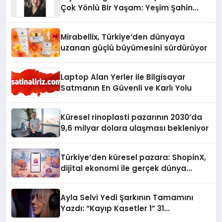
Çok Yönlü Bir Yaşam: Yeşim Şahin
Yaman
Mirabellix, Türkiye’den dünyaya
uzanan güçlü büyümesini sürdürüyor
Laptop Alan Yerler ile Bilgisayar
Satmanın En Güvenli ve Karlı Yolu
Küresel rinoplasti pazarının 2030’da
9,6 milyar dolara ulaşması bekleniyor
Türkiye’den küresel pazara: ShopinX,
dijital ekonomi ile gerçek dünya
alışverişini bir araya getirmeyi
hedefliyor
Ayla Selvi Yedi Şarkının Tamamını
Yazdı: “Kayıp Kasetler 1” 31
Temmuz’da Yayında