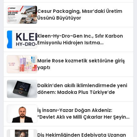
Cesur Packaging, Mısır’daki Üretim
Üssünü Büyütüyor
Kleen-Hy-Dro-Gen Inc., Sıfır Karbon
Emisyonlu Hidrojen Isıtma
Teknolojisinde ISO ve TSSA
Düzenleyici Onaylarını Aldı
Marie Rose kozmetik sektörüne giriş
yaptı
Daikin’den akıllı iklimlendirmede yeni
dönem: Madoka Plus Türkiye’de
İş İnsanı-Yazar Doğan Akdeniz:
“Devlet Aklı ve Milli Çıkarlar Her Şeyin
Üzerindedir”
Diş Hekimliğinden Edebiyata Uzanan