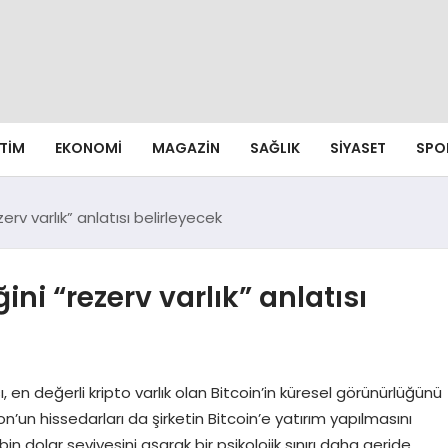
ITIM
EKONOMI
MAGAZIN
SAĞLIK
SIYASET
SPO
erv varlık” anlatısı belirleyecek
ini “rezerv varlık” anlatısı
ı, en değerli kripto varlık olan Bitcoin’in küresel görünürlüğünü
n’un hissedarları da şirketin Bitcoin’e yatırım yapılmasını
 dolar seviyesini aşarak bir psikolojik sınırı daha geride