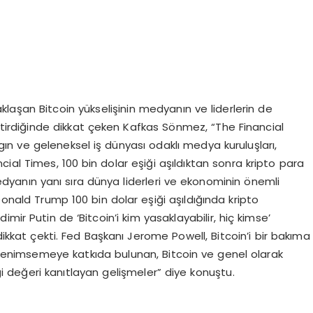
klaşan Bitcoin yükselişinin medyanın ve liderlerin de
iştirdiğinde dikkat çeken Kafkas Sönmez, “The Financial
ın ve geleneksel iş dünyası odaklı medya kuruluşları,
cial Times, 100 bin dolar eşiği aşıldıktan sonra kripto para
 Medyanın yanı sıra dünya liderleri ve ekonominin önemli
Donald Trump 100 bin dolar eşiği aşıldığında kripto
mir Putin de ‘Bitcoin’i kim yasaklayabilir, hiç kimse’
 dikkat çekti. Fed Başkanı Jerome Powell, Bitcoin’i bir bakıma
ı benimsemeye katkıda bulunan, Bitcoin ve genel olarak
iği değeri kanıtlayan gelişmeler” diye konuştu.