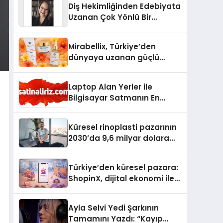
Diş Hekimliğinden Edebiyata
Uzanan Çok Yönlü Bir
Yaşam: Yeşim Şahin Yaman
Mirabellix, Türkiye’den
dünyaya uzanan güçlü
büyümesini sürdürüyor
Laptop Alan Yerler ile
Bilgisayar Satmanın En
Güvenli ve Karlı Yolu
Küresel rinoplasti pazarının
2030’da 9,6 milyar dolara
ulaşması bekleniyor
Türkiye’den küresel pazara:
ShopinX, dijital ekonomi ile
gerçek dünya alışverişini bir
araya getirmeyi hedefliyor
Ayla Selvi Yedi Şarkının
Tamamını Yazdı: “Kayıp