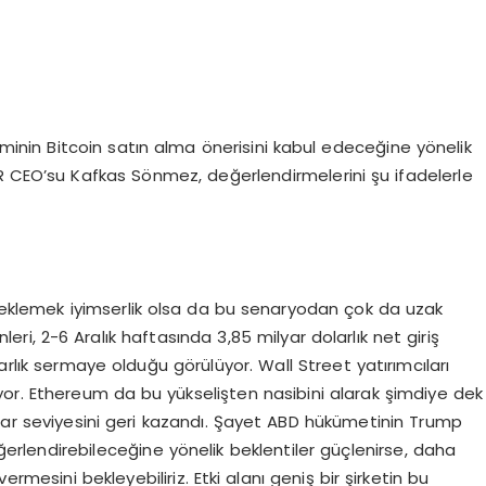
minin Bitcoin satın alma önerisini kabul edeceğine yönelik
R CEO’su Kafkas Sönmez, değerlendirmelerini şu ifadelerle
 beklemek iyimserlik olsa da bu senaryodan çok da uzak
ünleri, 2-6 Aralık haftasında 3,85 milyar dolarlık net giriş
arlık sermaye olduğu görülüyor. Wall Street yatırımcıları
msiyor. Ethereum da bu yükselişten nasibini alarak şimdiye dek
olar seviyesini geri kazandı. Şayet ABD hükümetinin Trump
ğerlendirebileceğine yönelik beklentiler güçlenirse, daha
rmesini bekleyebiliriz. Etki alanı geniş bir şirketin bu