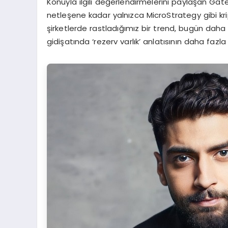
Konuyla ilgili değerlendirmelerini paylaşan G
netleşene kadar yalnızca MicroStrategy gibi kr
şirketlerde rastladığımız bir trend, bugün daha 
gidişatında ‘rezerv varlık’ anlatısının daha faz