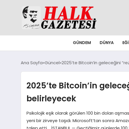
GÜNDEM
DÜNYA
EĞ
Ana Sayfa
Güncel
2025’te Bitcoin’in geleceğini “rez
2025’te Bitcoin’in geleceğ
belirleyecek
Psikolojik eşik olarak görülen 100 bin doları aşmas
yeni bir zirveye taşıdı. Microsoft’tan sonra Amazo
talep etti. İSTANBUL — Geçtiğimiz günlerde 100 bin