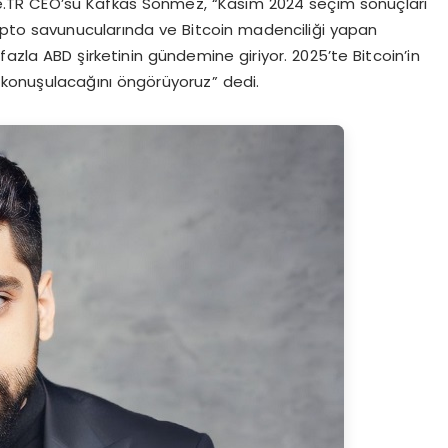
ate.TR CEO’su Kafkas Sönmez, “Kasım 2024 seçim sonuçları
ipto savunucularında ve Bitcoin madenciliği yapan
fazla ABD şirketinin gündemine giriyor. 2025’te Bitcoin’in
la konuşulacağını öngörüyoruz” dedi.