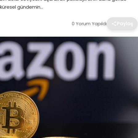
n, küresel gündemin…
0 Yorum Yapıldı
Paylaş