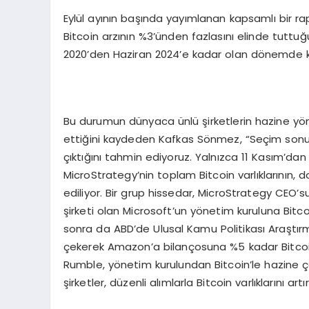
Eylül ayının başında yayımlanan kapsamlı bir r
Bitcoin arzının %3’ünden fazlasını elinde tuttuğ
2020’den Haziran 2024’e kadar olan dönemde kur
Bu durumun dünyaca ünlü şirketlerin hazine yön
ettiğini kaydeden Kafkas Sönmez, “Seçim sonuç
çıktığını tahmin ediyoruz. Yalnızca 11 Kasım’dan
MicroStrategy’nin toplam Bitcoin varlıklarının,
ediliyor. Bir grup hissedar, MicroStrategy CEO’s
şirketi olan Microsoft’un yönetim kuruluna Bitco
sonra da ABD’de Ulusal Kamu Politikası Araştır
çekerek Amazon’a bilançosuna %5 kadar Bitcoin
Rumble, yönetim kurulundan Bitcoin’le hazine çe
şirketler, düzenli alımlarla Bitcoin varlıklarını ar