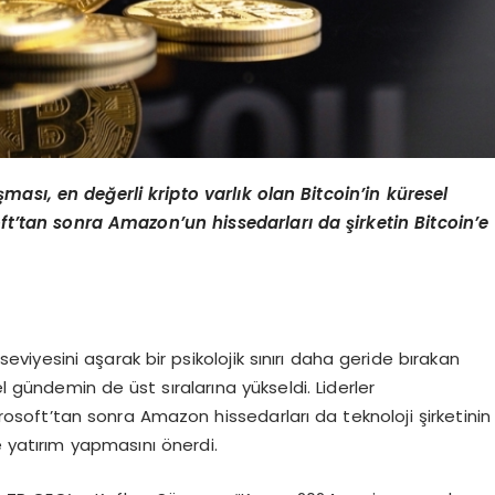
ş
mas
ı
, en de
ğerli kripto varlık olan Bitcoin’in küresel
ft
’
tan sonra Amazon
’
un hissedarları
da
şirketin Bitcoin
’
e
eviyesini aşarak bir psikolojik sınırı daha geride bırakan
el gündemin de üst sıralarına yükseldi. Liderler
osoft’tan sonra Amazon hissedarları da teknoloji şirketinin
e yatırım yapmasını önerdi.