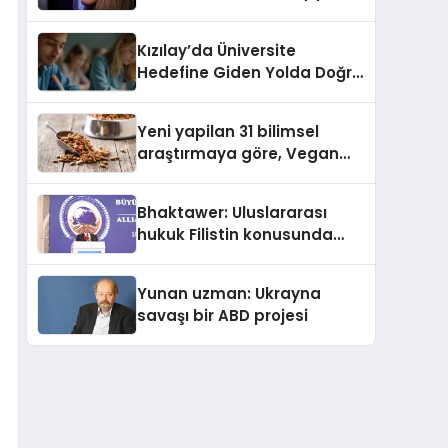
Kasetler 1” 31 Temmuz’da
Yayında
Kızılay’da Üniversite
Hedefine Giden Yolda Doğru
Eğitim Desteği
Yeni yapilan 31 bilimsel
araştırmaya göre, Vegan
Köpek Maması ve Vegan
Kedi Mamasının İyi
Bhaktawer: Uluslararası
Sindirildiğini Ortaya Koydu
hukuk Filistin konusunda
çifte standart uyguluyor
Yunan uzman: Ukrayna
savaşı bir ABD projesi