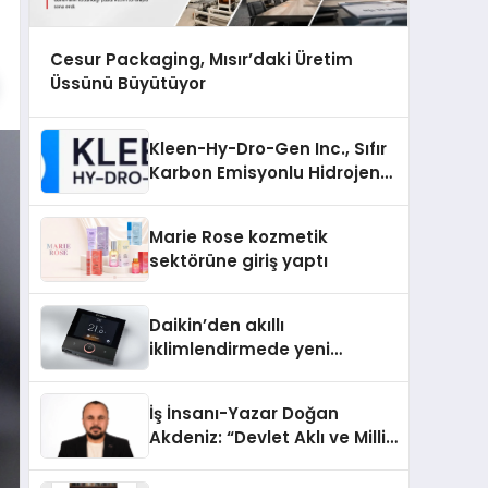
Cesur Packaging, Mısır’daki Üretim
Üssünü Büyütüyor
Kleen-Hy-Dro-Gen Inc., Sıfır
Karbon Emisyonlu Hidrojen
Isıtma Teknolojisinde ISO ve
TSSA Düzenleyici Onaylarını
Marie Rose kozmetik
Aldı
sektörüne giriş yaptı
Daikin’den akıllı
iklimlendirmede yeni
dönem: Madoka Plus
Türkiye’de
İş İnsanı-Yazar Doğan
Akdeniz: “Devlet Aklı ve Milli
Çıkarlar Her Şeyin
Üzerindedir”