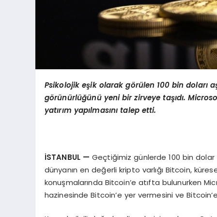
Psikolojik eşik olarak g
ö
rülen 100 bin doları a
g
ö
rünürlüğünü yeni bir zirveye taşıdı
. Microso
yatırım yapılmasını talep etti.
İSTANBUL
—
Geçtiğimiz günlerde 100 bin dolar s
dünyanın en değerli kripto varlığı Bitcoin, küres
konuşmalarında Bitcoin’e atıfta bulunurken Micr
hazinesinde Bitcoin’e yer vermesini ve Bitcoin’