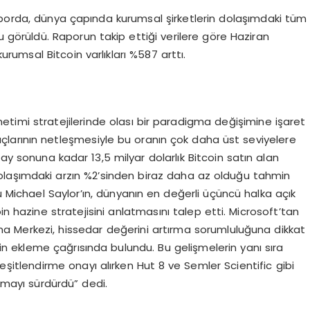
aporda, dünya çapında kurumsal şirketlerin dolaşımdaki tüm
u görüldü. Raporun takip ettiği verilere göre Haziran
umsal Bitcoin varlıkları %587 arttı.
etimi stratejilerinde olası bir paradigma değişimine işaret
larının netleşmesiyle bu oranın çok daha üst seviyelere
 ay sonuna kadar 13,5 milyar dolarlık Bitcoin satın alan
 dolaşımdaki arzın %2’sinden biraz daha az olduğu tahmin
u Michael Saylor’ın, dünyanın en değerli üçüncü halka açık
in hazine stratejisini anlatmasını talep etti. Microsoft’tan
ma Merkezi, hissedar değerini artırma sorumluluğuna dikkat
 ekleme çağrısında bulundu. Bu gelişmelerin yanı sıra
şitlendirme onayı alırken Hut 8 ve Semler Scientific gibi
tırmayı sürdürdü” dedi.