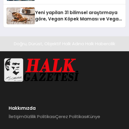
Yeni yapilan 31 bilimsel araştırmaya
göre, Vegan Köpek Maması ve Vegan
Kedi Mamasının İyi Sindirildiğini
Ortaya Koydu
Doğru, Dürüst, Objektif Halk Adına Halk Habercilik
Hakkımızda
İletişim
Gizlilik Politikası
Çerez Politikası
Künye