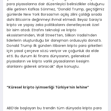
para piyasalarına dair düzenleyici belirsizlikler olduğunu
dile getiren Kafkas Sönmez, “Donald Trump, geçtiğimiz
günlerde New York Borsası’nın açılış zilini çaldığı sırada
dahi Bitcoin’e değinmeyi ihmal etmedi. Beyaz Saray’a
kripto ve yapay zeka politikalarını denetleyecek özel
bir isim atadı. Etrafını teknoloji ve kripto
ekosisteminden, Wall Street’ten, Silikon Vadisi’nden
liderlerin oluşturduğu bir danışman ordusuyla donattı.
Donald Trump ilk günden itibaren kripto para şirketleri
için yasal çerçeve sözü veriyor ve çoğunluk da elde
etti. Bu durum iki finans dünyasının, geleneksel
piyasaların ve kripto varlık piyasalarının kesişim
alanlarını giderek artıracak” diye konuştu.
“
Küresel kripto iyimserliği Türkiye
’
nin lehine”
ABD’de başlayan bu trendin tüm dünyada kripto para