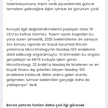
tokenizasyonuna, kripto varlık piyasalarında güncel
temaların geleceğine ilişkin iyimser bir görünüm çizdi.
Konuyla ilgili değerlendirmelerini paylaşan Gate.TR
CEO’su Kafkas Sönmez, “Kasım ayının başından bu
yana süren iyimserlik, 2025 beklentilerine de yansıyor.
Söz konusu raporda en büyük kurumsal Bitcoin
yatırımcısı MicroStrategy’nin Nasdaq-100 endeksine
dahil edileceği öngörülmüştü. Yıl bitmeden bu öngörü
gerçekleşti ve MSTR koduyla işlem gören
MicroStrategy, 23 Aralık’ta Nasdaq’da listelenen ve en
büyük finans dışı şirketleri izleyen Nasdaq-100
endeksine katılacak. Birbiri ardına gelen olumlu
gelişmeler, iyimser beklentileri gerçeğe daha da
yaklaştırıyor” dedi.
Borsa yatırım fonları daha çok ilgi g
ö
recek