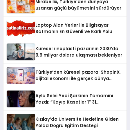
Mirabellix, Türkiye’den dünyaya
uzanan güçlü büyümesini sürdürüyor
Laptop Alan Yerler ile Bilgisayar
Satmanın En Güvenli ve Karlı Yolu
Küresel rinoplasti pazarının 2030’da
9,6 milyar dolara ulaşması bekleniyor
Türkiye’den küresel pazara: ShopinX,
dijital ekonomi ile gerçek dünya
alışverişini bir araya getirmeyi
hedefliyor
Ayla Selvi Yedi Şarkının Tamamını
Yazdı: “Kayıp Kasetler 1” 31
Temmuz’da Yayında
Kızılay’da Üniversite Hedefine Giden
Yolda Doğru Eğitim Desteği