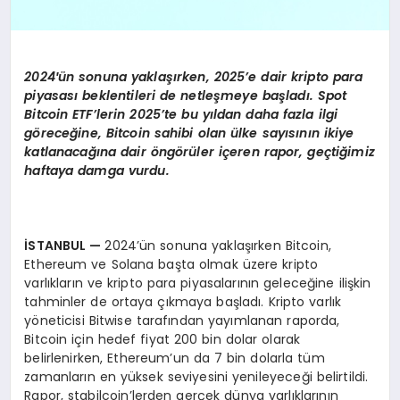
2024′
ün sonuna yaklaşırken, 2025
’
e dair kripto para
piyasası beklentileri de netleşmeye başladı. Spot
Bitcoin ETF’lerin 2025’te bu yıldan daha fazla ilgi
g
ö
rece
ğine, Bitcoin sahibi olan ü
lke say
ısının ikiye
katlanacağına dair
ö
ng
ö
rüler içeren rapor, geçtiğimiz
haftaya damga vurdu.
İSTANBUL
—
2024’ün sonuna yaklaşırken Bitcoin,
Ethereum ve Solana başta olmak üzere kripto
varlıkların ve kripto para piyasalarının geleceğine ilişkin
tahminler de ortaya çıkmaya başladı. Kripto varlık
yöneticisi Bitwise tarafından yayımlanan raporda,
Bitcoin için hedef fiyat 200 bin dolar olarak
belirlenirken, Ethereum’un da 7 bin dolarla tüm
zamanların en yüksek seviyesini yenileyeceği belirtildi.
Rapor, stabilcoin’lerden gerçek dünya varlıklarının