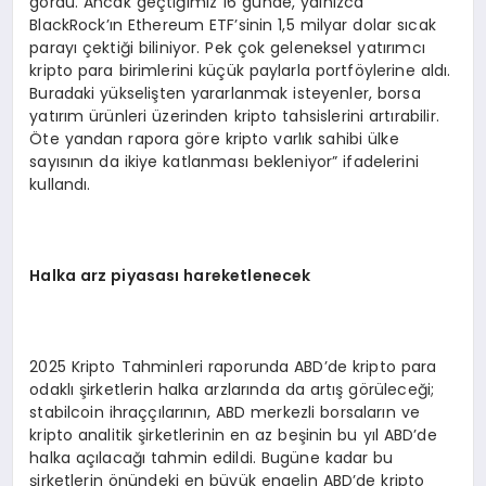
gördü. Ancak geçtiğimiz 16 günde, yalnızca
BlackRock’ın Ethereum ETF’sinin 1,5 milyar dolar sıcak
parayı çektiği biliniyor. Pek çok geleneksel yatırımcı
kripto para birimlerini küçük paylarla portföylerine aldı.
Buradaki yükselişten yararlanmak isteyenler, borsa
yatırım ürünleri üzerinden kripto tahsislerini artırabilir.
Öte yandan rapora göre kripto varlık sahibi ülke
sayısının da ikiye katlanması bekleniyor” ifadelerini
kullandı.
Halka arz piyasası hareketlenecek
2025 Kripto Tahminleri raporunda ABD’de kripto para
odaklı şirketlerin halka arzlarında da artış görüleceği;
stabilcoin ihraççılarının, ABD merkezli borsaların ve
kripto analitik şirketlerinin en az beşinin bu yıl ABD’de
halka açılacağı tahmin edildi. Bugüne kadar bu
şirketlerin önündeki en büyük engelin ABD’de kripto