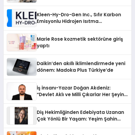
Kleen-Hy-Dro-Gen Inc., Sıfır Karbon
Emisyonlu Hidrojen Isıtma
Teknolojisinde ISO ve TSSA
Düzenleyici Onaylarını Aldı
Marie Rose kozmetik sektörüne giriş
yaptı
Daikin’den akıllı iklimlendirmede yeni
dönem: Madoka Plus Türkiye’de
İş İnsanı-Yazar Doğan Akdeniz:
“Devlet Aklı ve Milli Çıkarlar Her Şeyin
Üzerindedir”
Diş Hekimliğinden Edebiyata Uzanan
Çok Yönlü Bir Yaşam: Yeşim Şahin
Yaman