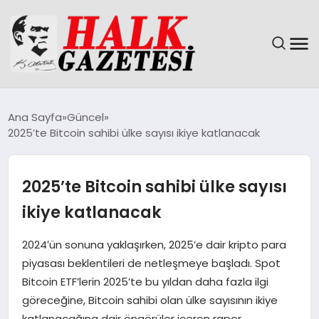
GÜNDEM
Ana Sayfa
Güncel
2025’te Bitcoin sahibi ülke sayısı ikiye katlanacak
DÜNYA
EĞITIM
2025’te Bitcoin sahibi ülke sayısı
ikiye katlanacak
EKONOMI
2024′ün sonuna yaklaşırken, 2025’e dair kripto para
MAGAZIN
piyasası beklentileri de netleşmeye başladı. Spot
Bitcoin ETF’lerin 2025’te bu yıldan daha fazla ilgi
SAĞLIK
göreceğine, Bitcoin sahibi olan ülke sayısının ikiye
katlanacağına dair öngörüler içeren rapor,