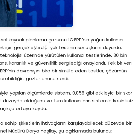
rumsal kaynak planlama çözümü 1C:ERP’nin yoğun kullanıcı
k için gerçekleştirdiği yük testinin sonuçlarını duyurdu.
eknolojisi üzerinde yürütülen kullanıcı testlerinde, 30 bin
, kararlılık ve güvenilirlik sergilediği onaylandı. Tek bir veri
:ERP’nin davranışını bire bir simüle eden testler, çözümün
erebildiğini gözler önüne serdi.
 yapılan ölçümlerde sistem, 0,858 gibi etkileyici bir skor
t düzeyde olduğunu ve tüm kullanıcıların sistemle kesintisiz
i açıkça ortaya koydu.
a sahip şirketlerin ihtiyaçlarını karşılayabilecek düzeyde bir
enel Müdürü Darya Yeşilay, şu açıklamada bulundu: