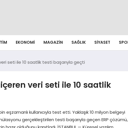
ITIM
EKONOMI
MAGAZIN
SAĞLIK
SIYASET
SPO
eri seti ile 10 saatlik testi başarıyla geçti
çeren veri seti ile 10 saatlik
in eşzamanlı kullanıcıyla test etti. Yaklaşık 10 milyon belgeyi
 simülasyonu gerçekleştirilen testi başarıyla geçen ERP çözümü,
çin hazır olduğunu kanıtladı. İSTANBUL — Küresel yazılım