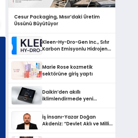
Cesur Packaging, Mısır’daki Üretim
Üssünü Büyütüyor
Kleen-Hy-Dro-Gen Inc., Sıfır
Karbon Emisyonlu Hidrojen
Isıtma Teknolojisinde ISO ve
TSSA Düzenleyici Onaylarını
Marie Rose kozmetik
Aldı
sektörüne giriş yaptı
Daikin’den akıllı
iklimlendirmede yeni
dönem: Madoka Plus
Türkiye’de
İş İnsanı-Yazar Doğan
Akdeniz: “Devlet Aklı ve Milli
Çıkarlar Her Şeyin
Üzerindedir”