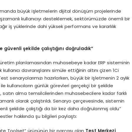
zamanda büyük işletmelerin dijital dönüşüm projelerinde
n eşzamanlı kullanıcıyı desteklemek, sektörümüzde önemli bir
ğır iş yüklerinde dahi yüksek performans ve kararlılık
 güvenli şekilde çalıştığını doğruladık”
il; üretim planlamasından muhasebeye kadar ERP sisteminin
kullanıcı davranışlarını simüle ettiğinin altını çizen 1Ci
st senaryolarımızı hazırlarken, büyük bir işletmenin 2 aylık
le kullanıcıların günlük görevleri gerçekçi bir şekilde
satın alma temsilcilerinden muhasebecilere kadar farklı
zamanlı olarak çalıştırıldı. Senaryo çerçevesinde, sistemin
venli şekilde çalıştığı da bir kez daha doğrulanmış oldu”
stler hakkında şu bilgileri paylaştı:
ate Toolset” ürününün bir parçası olan
Test Merkezi