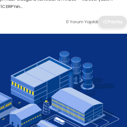
1C:ERP’nin…
0 Yorum Yapıldı
Paylaş