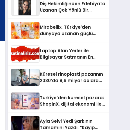
Diş Hekimliğinden Edebiyata
Uzanan Çok Yönlü Bir
Yaşam: Yeşim Şahin Yaman
Mirabellix, Türkiye’den
dünyaya uzanan güçlü
büyümesini sürdürüyor
Laptop Alan Yerler ile
Bilgisayar Satmanın En
Güvenli ve Karlı Yolu
Küresel rinoplasti pazarının
2030’da 9,6 milyar dolara
ulaşması bekleniyor
Türkiye’den küresel pazara:
ShopinX, dijital ekonomi ile
gerçek dünya alışverişini bir
araya getirmeyi hedefliyor
Ayla Selvi Yedi Şarkının
Tamamını Yazdı: “Kayıp