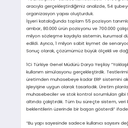
aracıyla gerçekleştirdiğimiz analizde, 54 şubeye
organizasyon yapısı oluşturduk.
İşyeri kataloğunda toplam 55 pozisyon tanımla
ambar, 80.000 ürün pozisyonu ve 700.000 çalışan
milyon sözleşme kaydıyla sistemin, kurumsal d
edildi. Ayrıca, 1 milyon sabit kıymet de senaryod
Sonuç olarak, çözümümüz büyük ölçekli ve dağınık
1Ci Türkiye Genel Müdürü Darya Yeşilay “Yaklaşık 
kullanım simülasyonu gerçekleştirdik. Testlerim
üretimden muhasebeye kadar ERP sistemini akti
işleyişine uygun olarak tasarladık. Üretim planlay
muhasebeciler ve stok kontrol sorumluları gibi fa
altında çalıştırdık. Tüm bu süreçte sistem, ver
beklentilerin üzerinde bir başarı gösterdi” ifade
“Bu yapı sayesinde sadece kullanıcı sayısını d