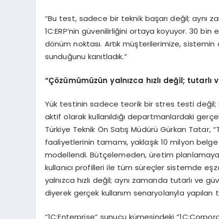
“Bu test, sadece bir teknik başarı değil; aynı 
1C:ERP’nin güvenilirliğini ortaya koyuyor. 30 bi
dönüm noktası. Artık müşterilerimize, sistemin a
sunduğunu kanıtladık.”
“Çözümümüzün yalnızca hızlı değil; tutarlı ve
Yük testinin sadece teorik bir stres testi değ
aktif olarak kullanıldığı departmanlardaki gerçek 
Türkiye Teknik Ön Satış Müdürü Gürkan Tatar, “Te
faaliyetlerinin tamamı, yaklaşık 10 milyon belge i
modellendi. Bütçelemeden, üretim planlamaya, 
kullanıcı profilleri ile tüm süreçler sistemde eş
yalnızca hızlı değil; aynı zamanda tutarlı ve gü
diyerek gerçek kullanım senaryolarıyla yapılan te
“1C:Enterprise” sunucu kümesindeki “1C:Corpor