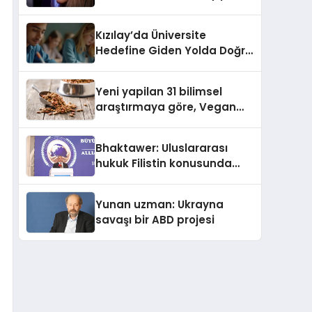
Kasetler 1” 31 Temmuz’da
Yayında
Kızılay’da Üniversite
Hedefine Giden Yolda Doğru
Eğitim Desteği
Yeni yapilan 31 bilimsel
araştırmaya göre, Vegan
Köpek Maması ve Vegan
Kedi Mamasının İyi
Bhaktawer: Uluslararası
Sindirildiğini Ortaya Koydu
hukuk Filistin konusunda
çifte standart uyguluyor
Yunan uzman: Ukrayna
savaşı bir ABD projesi