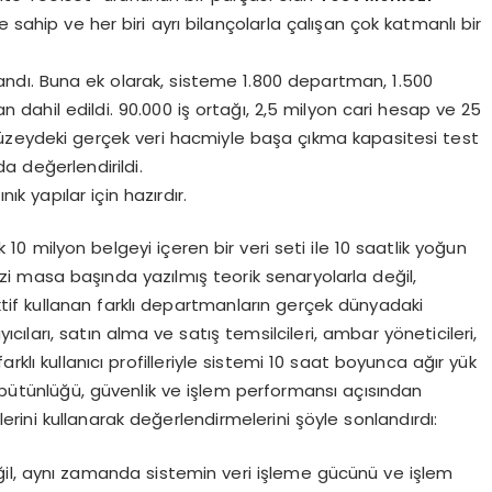
 sahip ve her biri ayrı bilançolarla çalışan çok katmanlı bir
ndı. Buna ek olarak, sisteme 1.800 departman, 1.500
 dahil edildi. 90.000 iş ortağı, 2,5 milyon cari hesap ve 25
üzeydeki gerçek veri hacmiyle başa çıkma kapasitesi test
a değerlendirildi.
 yapılar için hazırdır.
10 milyon belgeyi içeren bir veri seti ile 10 saatlik yoğun
izi masa başında yazılmış teorik senaryolarla değil,
f kullanan farklı departmanların gerçek dünyadaki
ıcıları, satın alma ve satış temsilcileri, ambar yöneticileri,
rklı kullanıcı profilleriyle sistemi 10 saat boyunca ağır yük
i bütünlüğü, güvenlik ve işlem performansı açısından
lerini kullanarak değerlendirmelerini şöyle sonlandırdı:
eğil, aynı zamanda sistemin veri işleme gücünü ve işlem