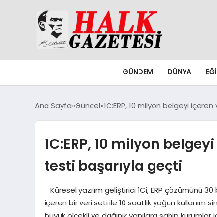
GÜNDEM
DÜNYA
EĞ
Ana Sayfa
Güncel
1C:ERP, 10 milyon belgeyi içeren v
1C:ERP, 10 milyon belgeyi i
testi başarıyla geçti
Küresel yazılım geliştirici 1Ci, ERP çözümünü 30 b
içeren bir veri seti ile 10 saatlik yoğun kullanım
büyük ölçekli ve dağınık yapılara sahip kurumlar i