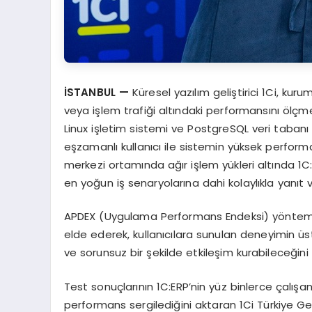
İSTANBUL —
Küresel yazılım geliştirici 1Ci, ku
veya işlem trafiği altındaki performansını ölçme
Linux işletim sistemi ve PostgreSQL veri tabanı t
eşzamanlı kullanıcı ile sistemin yüksek performans
merkezi ortamında ağır işlem yükleri altında 1C
en yoğun iş senaryolarına dahi kolaylıkla yanıt v
APDEX (Uygulama Performans Endeksi) yöntemiyle
elde ederek, kullanıcılara sunulan deneyimin üs
ve sorunsuz bir şekilde etkileşim kurabileceğin
Test sonuçlarının 1C:ERP’nin yüz binlerce çalışan
performans sergilediğini aktaran 1Ci Türkiye G