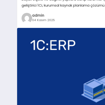
geliştirici 1Ci, kurumsal kaynak planlama çözümü 
admin
04 Kasım 2025