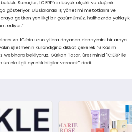
ulduk. Sonuçlar, 1C:ERP’nin büyük ölçekli ve dağınık
ça gösteriyor. Uluslararası iş yönetimi metotlarını ve
 araya getiren yenilikçi bir çözümümüz, halihazırda yaklaşık
vam ediyor.”
larını ve 1Ci’nin uzun yıllara dayanan deneyimini bir araya
 yakın işletmenin kullandığına dikkat çekerek “6 Kasım
ebinara bekliyoruz. Gürkan Tatar, üretiminizi 1C:ERP ile
rünle ilgili ayrıntılı bilgiler verecek” dedi.