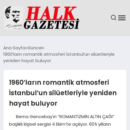
GÜNDEM
Ana Sayfa
Güncel
1960’ların romantik atmosferi İstanbul’un silüetleriyle
DÜNYA
yeniden hayat buluyor
EĞITIM
1960’ların romantik atmosferi
EKONOMI
İstanbul’un silüetleriyle yeniden
hayat buluyor
MAGAZIN
Berna Gencebay’ın “ROMANTİZMİN ALTIN ÇAĞI”
SAĞLIK
başlıklı kişisel sergisi 4 Ekim’te açılıyor. 60’lı yılların