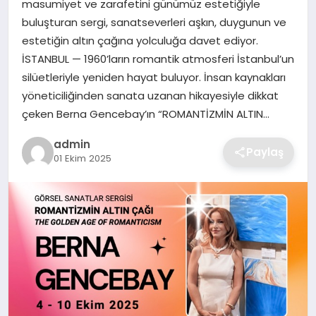
masumiyet ve zarafetini günümüz estetiğiyle
SIYASET
buluşturan sergi, sanatseverleri aşkın, duygunun ve
estetiğin altın çağına yolculuğa davet ediyor.
SPOR
İSTANBUL — 1960’ların romantik atmosferi İstanbul’un
silüetleriyle yeniden hayat buluyor. İnsan kaynakları
TEKNOLOJI
yöneticiliğinden sanata uzanan hikayesiyle dikkat
çeken Berna Gencebay’ın “ROMANTİZMİN ALTIN…
YAŞAM
admin
Paylaş
01 Ekim 2025