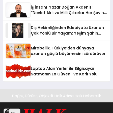
İş İnsanı-Yazar Doğan Akdeniz:
“Devlet Aklı ve Milli Çıkarlar Her Şeyin
Üzerindedir”
Diş Hekimliğinden Edebiyata Uzanan
Çok Yönlü Bir Yaşam: Yeşim Şahin
Yaman
Mirabellix, Türkiye’den dünyaya
uzanan güçlü büyümesini sürdürüyor
Laptop Alan Yerler ile Bilgisayar
Satmanın En Güvenli ve Karlı Yolu
Doğru, Dürüst, Objektif Halk Adına Halk Habercilik