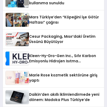
kullanıma sunuldu
Mars Türkiye’den “Köpeğini İşe Götür
Haftası” çağrısı
Cesur Packaging, Mısır’daki Üretim
Üssünü Büyütüyor
Kleen-Hy-Dro-Gen Inc., Sıfır Karbon
Emisyonlu Hidrojen Isıtma
Teknolojisinde ISO ve TSSA
Düzenleyici Onaylarını Aldı
Marie Rose kozmetik sektörüne giriş
yaptı
Daikin’den akıllı iklimlendirmede yeni
dönem: Madoka Plus Türkiye’de