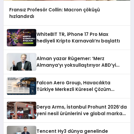
Fransız Profesör Collin: Macron çöküşü
hızlandırdı
WhiteBIT TR, iPhone 17 Pro Max
hediyeli Kripto Karnavalı’nı başlattı
Alman yazar Rügemer: ‘Merz
Almanya’yı yoksullaştırıyor ABD’yi
zenginleştiriyor’
Falcon Aero Group, Havacılıkta
Türkiye Merkezli Küresel Çözüm
Ortağı Olma Yolunda İlerliyor
Derya Arms, İstanbul Prohunt 2026’da
yeni nesil ürünlerini ve global marka
vizyonunu sergiledi
Tencent Hy3 dünya genelinde