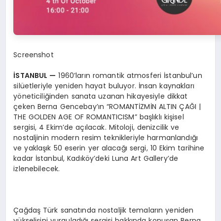
Screenshot
İSTANBUL
—
1960’ların romantik atmosferi İstanbul’un
silüetleriyle yeniden hayat buluyor. İnsan kaynakları
yöneticiliğinden sanata uzanan hikayesiyle dikkat
çeken Berna Gencebay’ın “ROMANTİZMİN ALTIN ÇAĞI |
THE GOLDEN AGE OF ROMANTICISM” başlıklı kişisel
sergisi, 4 Ekim’de açılacak. Mitoloji, denizcilik ve
nostaljinin modern resim teknikleriyle harmanlandığı
ve yaklaşık 50 eserin yer alacağı sergi, 10 Ekim tarihine
kadar İstanbul, Kadıköy’deki Luna Art Gallery’de
izlenebilecek.
Çağdaş Türk sanatında nostaljik temaların yeniden
yükselişini vurguladığı sergisi hakkında konuşan Berna