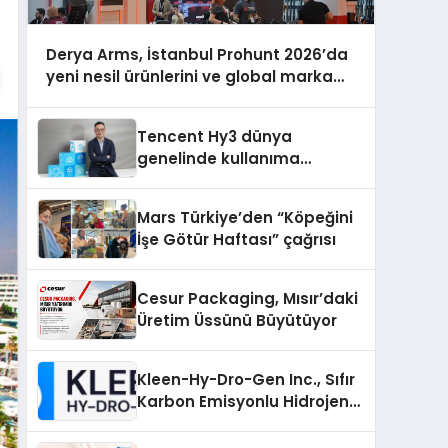
Derya Arms, İstanbul Prohunt 2026’da
yeni nesil ürünlerini ve global marka
vizyonunu sergiledi
Tencent Hy3 dünya
genelinde kullanıma
sunuldu
Mars Türkiye’den “Köpeğini
İşe Götür Haftası” çağrısı
Cesur Packaging, Mısır’daki
Üretim Üssünü Büyütüyor
Kleen-Hy-Dro-Gen Inc., Sıfır
Karbon Emisyonlu Hidrojen
Isıtma Teknolojisinde ISO ve
TSSA Düzenleyici Onaylarını