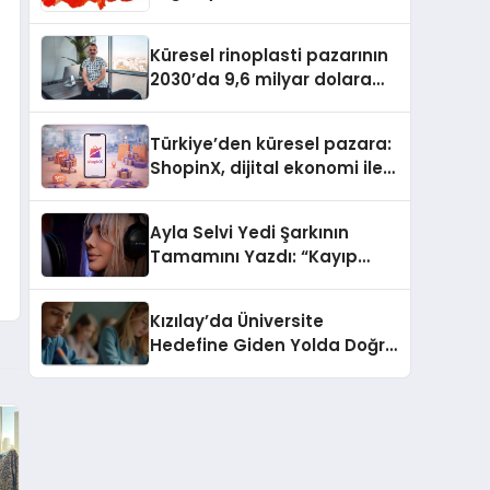
Güvenli ve Karlı Yolu
Küresel rinoplasti pazarının
2030’da 9,6 milyar dolara
ulaşması bekleniyor
Türkiye’den küresel pazara:
ShopinX, dijital ekonomi ile
gerçek dünya alışverişini bir
araya getirmeyi hedefliyor
Ayla Selvi Yedi Şarkının
Tamamını Yazdı: “Kayıp
Kasetler 1” 31 Temmuz’da
Yayında
Kızılay’da Üniversite
Hedefine Giden Yolda Doğru
Eğitim Desteği