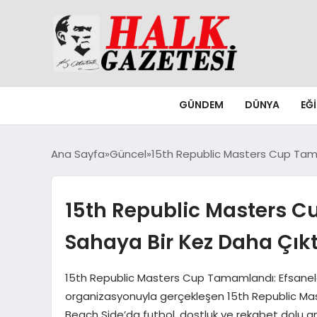
GÜNDEM
DÜNYA
EĞ
Ana Sayfa
Güncel
15th Republic Masters Cup Tama
15th Republic Masters C
Sahaya Bir Kez Daha Çıkt
15th Republic Masters Cup Tamamlandı: Efsanele
organizasyonuyla gerçekleşen 15th Republic Mast
Beach Side’da futbol, dostluk ve rekabet dolu a