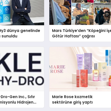
Hy3 dünya genelinde
Mars Türkiye’den “Köpeğini İş
a sunuldu
Götür Haftası” çağrısı
Dro-Gen Inc., Sıfır
Marie Rose kozmetik
isyonlu Hidrojen
sektörüne giriş yaptı
knolojisinde ISO ve