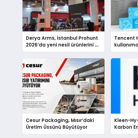
Derya Arms, İstanbul Prohunt
Tencent 
2026’da yeni nesil ürünlerini ve
kullanım
global marka vizyonunu
sergiledi
Cesur Packaging, Mısır’daki
Kleen-Hy-
Üretim Üssünü Büyütüyor
Karbon Em
Isıtma Te