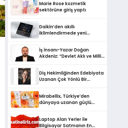
Marie Rose kozmetik
Aldı
sektörüne giriş yaptı
Daikin’den akıllı
iklimlendirmede yeni
dönem: Madoka Plus
Türkiye’de
İş İnsanı-Yazar Doğan
Akdeniz: “Devlet Aklı ve Milli
Çıkarlar Her Şeyin
Üzerindedir”
Diş Hekimliğinden Edebiyata
Uzanan Çok Yönlü Bir
Yaşam: Yeşim Şahin Yaman
Mirabellix, Türkiye’den
dünyaya uzanan güçlü
büyümesini sürdürüyor
Laptop Alan Yerler ile
Bilgisayar Satmanın En