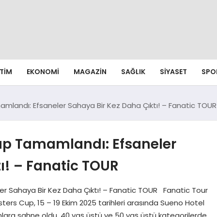
ITIM
EKONOMI
MAGAZIN
SAĞLIK
SIYASET
SPO
mlandı: Efsaneler Sahaya Bir Kez Daha Çıktı! – Fanatic TOUR
up Tamamlandı: Efsaneler
ı! – Fanatic TOUR
r Sahaya Bir Kez Daha Çıktı! – Fanatic TOUR Fanatic Tour
ers Cup, 15 – 19 Ekim 2025 tarihleri arasında Sueno Hotel
nlara sahne oldu. 40 yaş üstü ve 50 yaş üstü kategorilerde