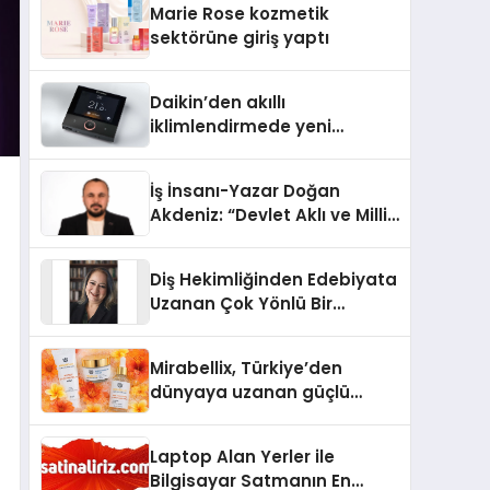
Marie Rose kozmetik
Aldı
sektörüne giriş yaptı
Daikin’den akıllı
iklimlendirmede yeni
dönem: Madoka Plus
Türkiye’de
İş İnsanı-Yazar Doğan
Akdeniz: “Devlet Aklı ve Milli
Çıkarlar Her Şeyin
Üzerindedir”
Diş Hekimliğinden Edebiyata
Uzanan Çok Yönlü Bir
Yaşam: Yeşim Şahin Yaman
Mirabellix, Türkiye’den
dünyaya uzanan güçlü
büyümesini sürdürüyor
Laptop Alan Yerler ile
Bilgisayar Satmanın En