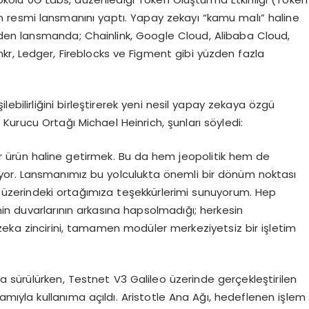
in resmi lansmanını yaptı. Yapay zekayı “kamu malı” haline
den lansmanda; Chainlink, Google Cloud, Alibaba Cloud,
r, Ledger, Fireblocks ve Figment gibi yüzden fazla
ebilirliğini birleştirerek yeni nesil yapay zekaya özgü
urucu Ortağı Michael Heinrich, şunları söyledi:
 ürün haline getirmek. Bu da hem jeopolitik hem de
riyor. Lansmanımız bu yolculukta önemli bir dönüm noktası
 üzerindeki ortağımıza teşekkürlerimi sunuyorum. Hep
inin duvarlarının arkasına hapsolmadığı; herkesin
zeka zincirini, tamamen modüler merkeziyetsiz bir işletim
 sürülürken, Testnet V3 Galileo üzerinde gerçekleştirilen
ıyla kullanıma açıldı. Aristotle Ana Ağı, hedeflenen işlem