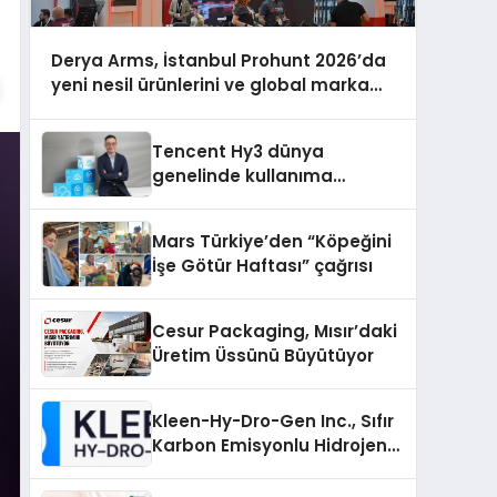
Derya Arms, İstanbul Prohunt 2026’da
yeni nesil ürünlerini ve global marka
vizyonunu sergiledi
Tencent Hy3 dünya
genelinde kullanıma
sunuldu
Mars Türkiye’den “Köpeğini
İşe Götür Haftası” çağrısı
Cesur Packaging, Mısır’daki
Üretim Üssünü Büyütüyor
Kleen-Hy-Dro-Gen Inc., Sıfır
Karbon Emisyonlu Hidrojen
Isıtma Teknolojisinde ISO ve
TSSA Düzenleyici Onaylarını