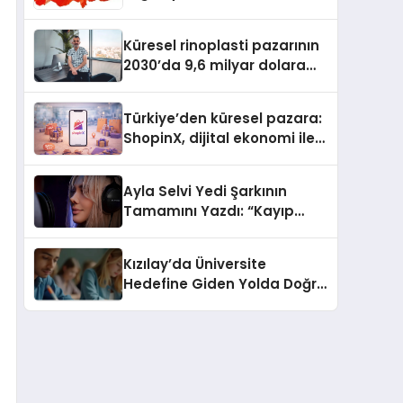
Güvenli ve Karlı Yolu
Küresel rinoplasti pazarının
2030’da 9,6 milyar dolara
ulaşması bekleniyor
Türkiye’den küresel pazara:
ShopinX, dijital ekonomi ile
gerçek dünya alışverişini bir
araya getirmeyi hedefliyor
Ayla Selvi Yedi Şarkının
Tamamını Yazdı: “Kayıp
Kasetler 1” 31 Temmuz’da
Yayında
Kızılay’da Üniversite
Hedefine Giden Yolda Doğru
Eğitim Desteği