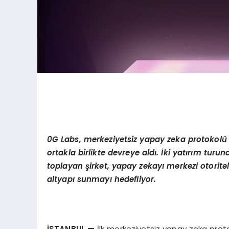
0G Labs, merkeziyetsiz yapay zeka protokolü iç
ortakla birlikte devreye aldı. İki yatırım tur
toplayan şirket, yapay zekayı merkezi otoritel
altyapı sunmayı hedefliyor.
İSTANBUL
—
İlk merkeziyetsiz yapay zeka proto