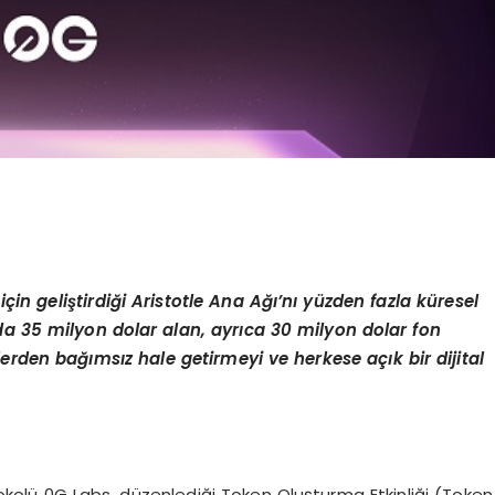
in geliştirdiği Aristotle Ana Ağı’nı yüzden fazla küresel
unda 35 milyon dolar alan, ayrıca 30 milyon dolar fon
erden bağımsız hale getirmeyi ve herkese açık bir dijital
kolü 0G Labs, düzenlediği Token Oluşturma Etkinliği (Token