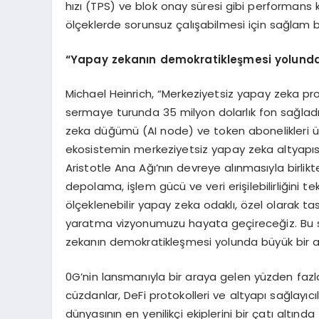
hızı (TPS) ve blok onay süresi gibi performans 
ölçeklerde sorunsuz çalışabilmesi için sağlam b
“
Y
apay zek
anın demokratikleşmesi yolunda
Michael Heinrich, “Merkeziyetsiz yapay zeka pro
sermaye turunda 35 milyon dolarlık fon sağladı
zeka düğümü (AI node) ve token abonelikleri üz
ekosistemin merkeziyetsiz yapay zeka altyapısın
Aristotle Ana Ağı’nın devreye alınmasıyla birli
depolama, işlem gücü ve veri erişilebilirliğini 
ölçeklenebilir yapay zeka odaklı, özel olarak 
yaratma vizyonumuzu hayata geçireceğiz. Bu sa
zekanın demokratikleşmesi yolunda büyük bir a
0G’nin lansmanıyla bir araya gelen yüzden fazla 
cüzdanlar, DeFi protokolleri ve altyapı sağlayı
dünyasının en yenilikçi ekiplerini bir çatı altın