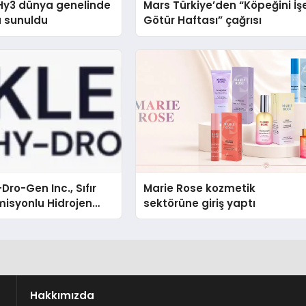
Hy3 dünya genelinde
Mars Türkiye’den “Köpeğini İş
a sunuldu
Götür Haftası” çağrısı
Dro-Gen Inc., Sıfır
Marie Rose kozmetik
isyonlu Hidrojen
sektörüne giriş yaptı
knolojisinde ISO ve
nleyici Onaylarını
Hakkımızda