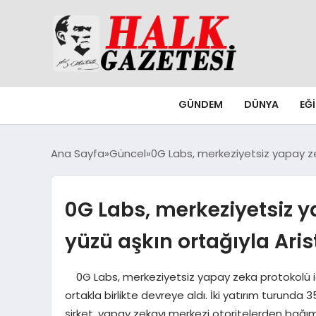
GÜNDEM
DÜNYA
EĞ
Ana Sayfa
Güncel
0G Labs, merkeziyetsiz yapay ze
0G Labs, merkeziyetsiz y
yüzü aşkın ortağıyla Aris
0G Labs, merkeziyetsiz yapay zeka protokolü için
ortakla birlikte devreye aldı. İki yatırım turunda
şirket, yapay zekayı merkezi otoritelerden bağıms