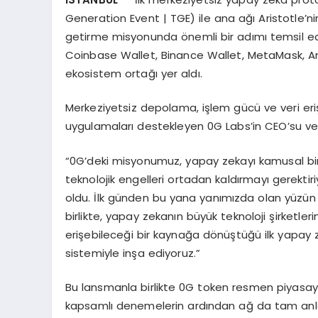
Generation Event | TGE) ile ana ağı Aristotle’n
getirme misyonunda önemli bir adımı temsil e
Coinbase Wallet, Binance Wallet, MetaMask, Ank
ekosistem ortağı yer aldı.
Merkeziyetsiz depolama, işlem gücü ve veri erişil
uygulamaları destekleyen 0G Labs’in CEO’su ve K
“0G’deki misyonumuz, yapay zekayı kamusal bir
teknolojik engelleri ortadan kaldırmayı gerekti
oldu. İlk günden bu yana yanımızda olan yüzün
birlikte, yapay zekanın büyük teknoloji şirketler
erişebileceği bir kaynağa dönüştüğü ilk yapay 
sistemiyle inşa ediyoruz.”
Bu lansmanla birlikte 0G token resmen piyasaya
kapsamlı denemelerin ardından ağ da tam anlam