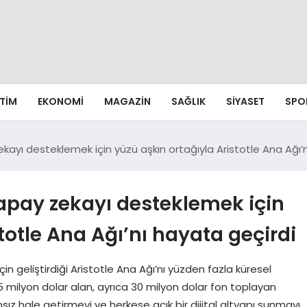
ITIM
EKONOMI
MAGAZIN
SAĞLIK
SIYASET
SPO
kayı desteklemek için yüzü aşkın ortağıyla Aristotle Ana Ağı’
apay zekayı desteklemek için
totle Ana Ağı’nı hayata geçirdi
 geliştirdiği Aristotle Ana Ağı’nı yüzden fazla küresel
 35 milyon dolar alan, ayrıca 30 milyon dolar fon toplayan
ız hale getirmeyi ve herkese açık bir dijital altyapı sunmayı