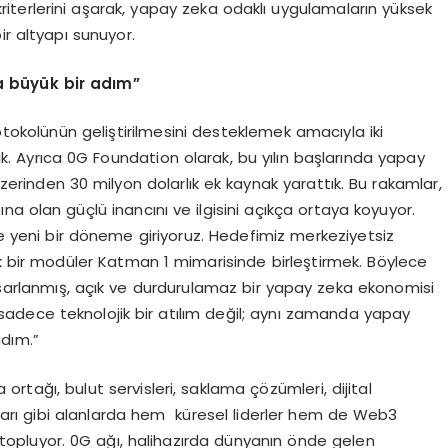
kriterlerini aşarak, yapay zeka odaklı uygulamaların yüksek
ir altyapı sunuyor.
 büyük bir adım”
tokolünün geliştirilmesini desteklemek amacıyla iki
k. Ayrıca 0G Foundation olarak, bu yılın başlarında yapay
erinden 30 milyon dolarlık ek kaynak yarattık. Bu rakamlar,
a olan güçlü inancını ve ilgisini açıkça ortaya koyuyor.
kte yeni bir döneme giriyoruz. Hedefimiz merkeziyetsiz
tek bir modüler Katman 1 mimarisinde birleştirmek. Böylece
tasarlanmış, açık ve durdurulamaz bir yapay zeka ekonomisi
dece teknolojik bir atılım değil; aynı zamanda yapay
dım.”
ortağı, bulut servisleri, saklama çözümleri, dijital
cıları gibi alanlarda hem küresel liderler hem de Web3
da topluyor. 0G ağı, halihazırda dünyanın önde gelen