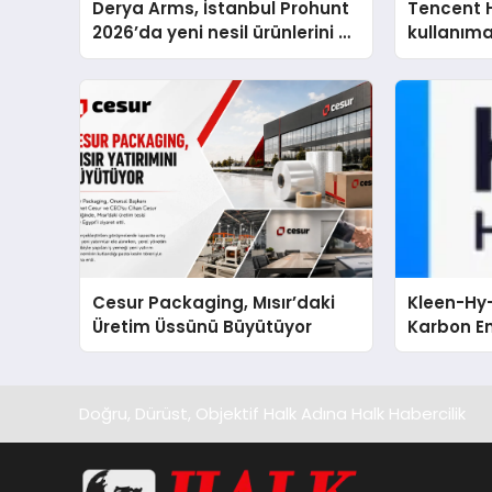
Derya Arms, İstanbul Prohunt
Tencent 
2026’da yeni nesil ürünlerini ve
kullanım
global marka vizyonunu
sergiledi
Cesur Packaging, Mısır’daki
Kleen-Hy-
Üretim Üssünü Büyütüyor
Karbon Em
Isıtma Te
TSSA Düze
Aldı
Doğru, Dürüst, Objektif Halk Adına Halk Habercilik