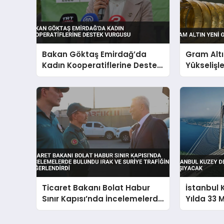
Bakan Göktaş Emirdağ’da
Gram Alt
Kadın Kooperatiflerine Destek
Yükselişl
Vurgusu
Ticaret Bakanı Bolat Habur
İstanbul 
Sınır Kapısı’nda İncelemelerde
Yılda 33 
Bulundu Irak ve Suriye
Taşıyaca
Trafiğini Değerlendirdi