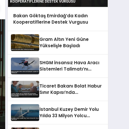
Bakan Göktaş Emirdağ’da Kadın
Kooperatiflerine Destek Vurgusu
Gram Altın Yeni Güne
Yükselişle Başladı
SHGM İnsansız Hava Aracı
Sistemleri Talimatı’nı
Güncelledi
Ticaret Bakanı Bolat Habur
Sınır Kapısı’nda
İncelemelerde Bulundu Irak
ve Suriye Trafiğini
İstanbul Kuzey Demir Yolu
Değerlendirdi
Yılda 33 Milyon Yolcu
Taşıyacak