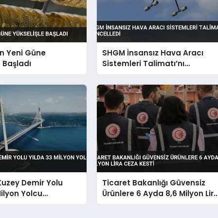
ın Yeni Güne
SHGM İnsansız Hava Aracı
e Başladı
Sistemleri Talimatı’nı
Güncelledi
Kuzey Demir Yolu
Ticaret Bakanlığı Güvensiz
Milyon Yolcu
Ürünlere 6 Ayda 8,6 Milyon Lir
k
Ceza Kesti