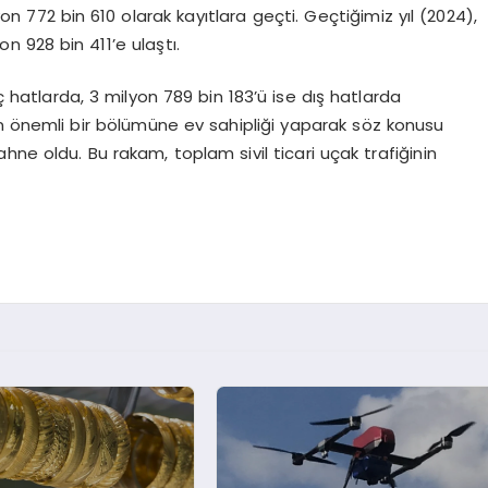
yon 772 bin 610 olarak kayıtlara geçti. Geçtiğimiz yıl (2024),
yon 928 bin 411’e ulaştı.
 hatlarda, 3 milyon 789 bin 183’ü ise dış hatlarda
n önemli bir bölümüne ev sahipliği yaparak söz konusu
hne oldu. Bu rakam, toplam sivil ticari uçak trafiğinin