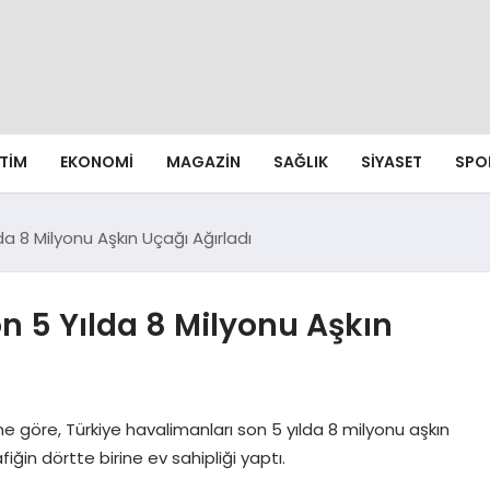
ITIM
EKONOMI
MAGAZIN
SAĞLIK
SIYASET
SPO
da 8 Milyonu Aşkın Uçağı Ağırladı
n 5 Yılda 8 Milyonu Aşkın
e göre, Türkiye havalimanları son 5 yılda 8 milyonu aşkın
iğin dörtte birine ev sahipliği yaptı.