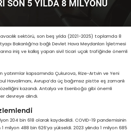
 havacılık sektörü, son beş yılda (2021-2025) toplamda 8
Altyapı Bakanlığı’na bağlı Devlet Hava Meydanları İşletmesi
na iniş ve kalkış yapan sivil ticari uçak trafiğinde önemli
an yatırımlar kapsamında Çukurova, Rize-Artvin ve Yeni
anbul Havalimanı, Avrupa’da üç bağımsız pistte eş zamanlı
zelliğini kazandı. Antalya ve Esenboğa gibi önemli
er devreye alındı.
özlemlendi
milyon 204 bin 618 olarak kaydedildi. COVID-19 pandemisinin
 1 milyon 488 bin 626’ya yükseldi. 2023 yılında 1 milyon 685