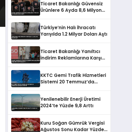
Ticaret Bakanlığı Güvensiz
Ürünlere 6 Ayda 8,6 Milyon
Lira Ceza Kesti
Türkiye’nin Halı İhracatı
Yarıyılda 1.2 Milyar Doları Aştı
Ticaret Bakanlığı Yanıltıcı
İndirim Reklamlarına Karşı
Sıkı Takip Başlattı
KKTC Gemi Trafik Hizmetleri
Sistemi 20 Temmuz’da
Devreye Giriyor
Yenilenebilir Enerji Üretimi
2024’te Yüzde 9,8 Arttı
Kuru Soğan Gümrük Vergisi
Ağustos Sonu Kadar Yüzde