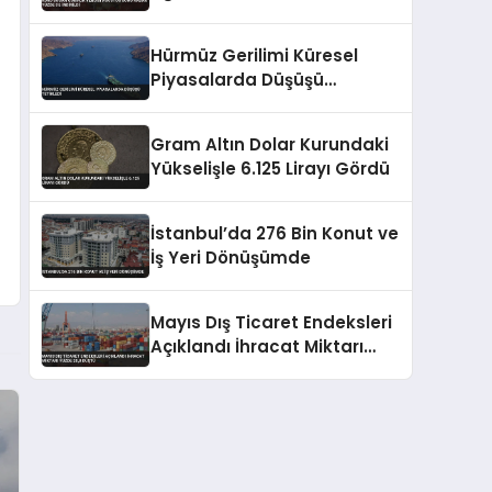
5’e İndirildi
Hürmüz Gerilimi Küresel
Piyasalarda Düşüşü
Tetikledi
Gram Altın Dolar Kurundaki
Yükselişle 6.125 Lirayı Gördü
İstanbul’da 276 Bin Konut ve
İş Yeri Dönüşümde
Mayıs Dış Ticaret Endeksleri
Açıklandı İhracat Miktarı
Yüzde 20,8 Düştü