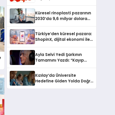
Güvenli ve Karlı Yolu
Küresel rinoplasti pazarının
2030’da 9,6 milyar dolara
ulaşması bekleniyor
Türkiye’den küresel pazara:
ShopinX, dijital ekonomi ile
gerçek dünya alışverişini bir
araya getirmeyi hedefliyor
Ayla Selvi Yedi Şarkının
e
Tamamını Yazdı: “Kayıp
Kasetler 1” 31 Temmuz’da
Yayında
Kızılay’da Üniversite
Hedefine Giden Yolda Doğru
Eğitim Desteği