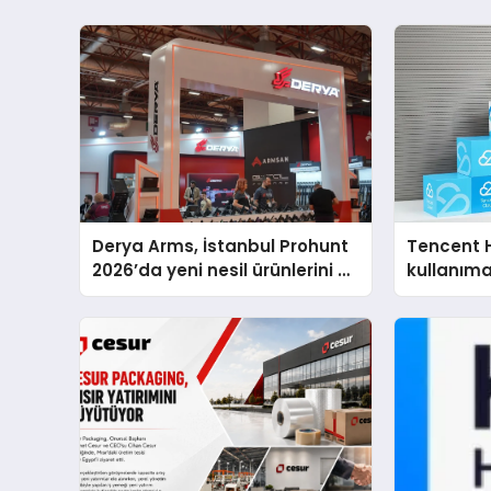
Derya Arms, İstanbul Prohunt
Tencent 
2026’da yeni nesil ürünlerini ve
kullanım
global marka vizyonunu
sergiledi