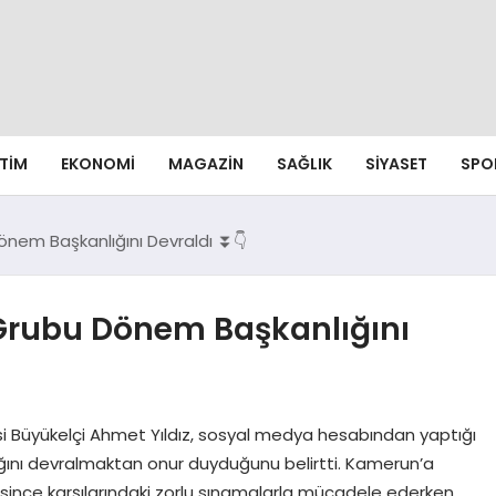
ITIM
EKONOMI
MAGAZIN
SAĞLIK
SIYASET
SPO
önem Başkanlığını Devraldı ⏬👇
 Grubu Dönem Başkanlığını
cisi Büyükelçi Ahmet Yıldız, sosyal medya hesabından yaptığı
ını devralmaktan onur duyduğunu belirtti. Kamerun’a
resince karşılarındaki zorlu sınamalarla mücadele ederken