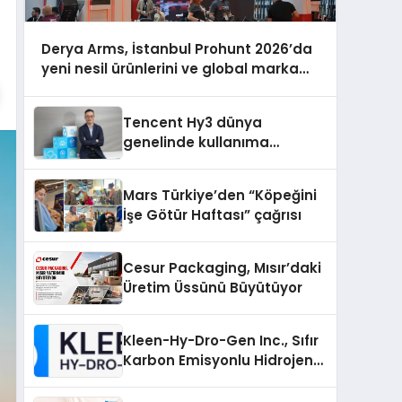
Derya Arms, İstanbul Prohunt 2026’da
yeni nesil ürünlerini ve global marka
vizyonunu sergiledi
Tencent Hy3 dünya
genelinde kullanıma
sunuldu
Mars Türkiye’den “Köpeğini
İşe Götür Haftası” çağrısı
Cesur Packaging, Mısır’daki
Üretim Üssünü Büyütüyor
Kleen-Hy-Dro-Gen Inc., Sıfır
Karbon Emisyonlu Hidrojen
Isıtma Teknolojisinde ISO ve
TSSA Düzenleyici Onaylarını