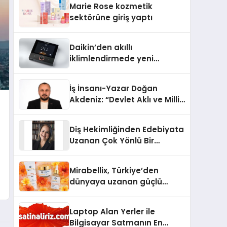
Marie Rose kozmetik
Aldı
sektörüne giriş yaptı
Daikin’den akıllı
iklimlendirmede yeni
dönem: Madoka Plus
Türkiye’de
İş İnsanı-Yazar Doğan
Akdeniz: “Devlet Aklı ve Milli
Çıkarlar Her Şeyin
Üzerindedir”
Diş Hekimliğinden Edebiyata
Uzanan Çok Yönlü Bir
Yaşam: Yeşim Şahin Yaman
Mirabellix, Türkiye’den
dünyaya uzanan güçlü
büyümesini sürdürüyor
Laptop Alan Yerler ile
Bilgisayar Satmanın En