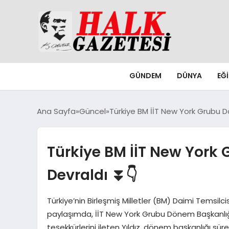
GÜNDEM
DÜNYA
EĞ
Ana Sayfa
Güncel
Türkiye BM İİT New York Grubu D
Türkiye BM İİT New York
Devraldı ⏬👇
Türkiye’nin Birleşmiş Milletler (BM) Daimi Temsil
paylaşımda, İİT New York Grubu Dönem Başkanlığ
teşekkürlerini ileten Yıldız, dönem başkanlığı sü