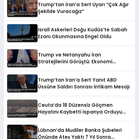
Trump’tan İran’a Sert Uyarı “Çok Ağır
Şekilde Vuracağız”
Israil Askerleri Doğu Kudüs’te Sabah
Ezanı Okunmasına Engel Oldu
Trump ve Netanyahu İran
Stratejilerini Görüştü: Ekonomi
Endişesi ve Diplomatik Şüphe
Trump’tan İran’a Sert Yanıt ABD
Üssüne Saldırı Sonrası İntikam Mesajı
Ceuta’da 18 Düzensiz Göçmen
Hayatını Kaybetti İspanya Orduyu
Konuşlandırdı
Lübnan’da Mudiler Banka Şubeleri
Önünde Ateş Yaktı 7 Yıl Sonra