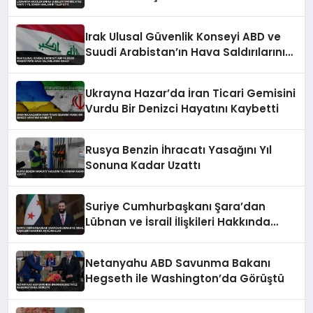
Haklarını Talep Etti
Irak Ulusal Güvenlik Konseyi ABD ve
Suudi Arabistan’ın Hava Saldırılarını
Kınadı
Ukrayna Hazar’da İran Ticari Gemisini
Vurdu Bir Denizci Hayatını Kaybetti
Rusya Benzin İhracatı Yasağını Yıl
Sonuna Kadar Uzattı
Suriye Cumhurbaşkanı Şara’dan
Lübnan ve İsrail İlişkileri Hakkında
Açıklamalar
Netanyahu ABD Savunma Bakanı
Hegseth ile Washington’da Görüştü