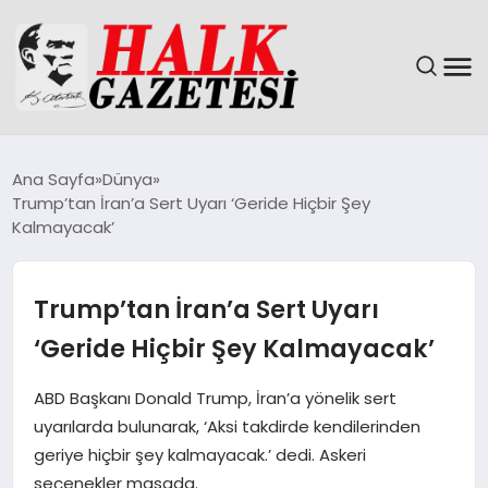
GÜNDEM
Ana Sayfa
Dünya
Trump’tan İran’a Sert Uyarı ‘Geride Hiçbir Şey
DÜNYA
Kalmayacak’
EĞITIM
Trump’tan İran’a Sert Uyarı
EKONOMI
‘Geride Hiçbir Şey Kalmayacak’
MAGAZIN
ABD Başkanı Donald Trump, İran’a yönelik sert
uyarılarda bulunarak, ‘Aksi takdirde kendilerinden
SAĞLIK
geriye hiçbir şey kalmayacak.’ dedi. Askeri
seçenekler masada.