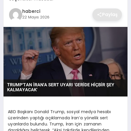
SIYASET
haberci
Paylaş
22 Mayıs 2026
SPOR
TEKNOLOJI
YAŞAM
ABD Başkanı Donald Trump, sosyal medya hesabı
üzerinden yaptığı açıklamada İran’a yönelik sert
uyarılarda bulundu. Trump, İran için zamanın
daraldığını belirterek, “Aksi takdirde kendilerinden