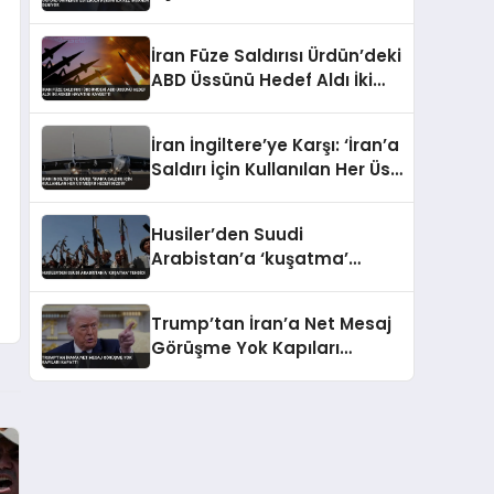
Deniyor
İran Füze Saldırısı Ürdün’deki
ABD Üssünü Hedef Aldı İki
Asker Hayatını Kaybetti
İran İngiltere’ye Karşı: ‘İran’a
Saldırı İçin Kullanılan Her Üs
Meşru Hedefimizdir’
Husiler’den Suudi
Arabistan’a ‘kuşatma’
tehdidi
Trump’tan İran’a Net Mesaj
Görüşme Yok Kapıları
Kapattı