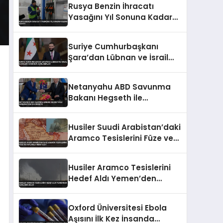
Rusya Benzin İhracatı
Yasağını Yıl Sonuna Kadar
Uzattı
Suriye Cumhurbaşkanı
Şara’dan Lübnan ve İsrail
İlişkileri Hakkında
Açıklamalar
Netanyahu ABD Savunma
Bakanı Hegseth ile
Washington’da Görüştü
Husiler Suudi Arabistan’daki
Aramco Tesislerini Füze ve
İHA’larla Hedef Aldı
Husiler Aramco Tesislerini
Hedef Aldı Yemen’den
Açıklama Geldi
Oxford Üniversitesi Ebola
Aşısını İlk Kez İnsanda