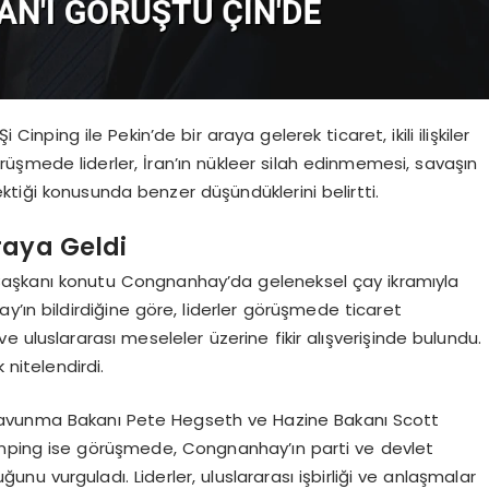
nping ile Pekin’de bir araya gelerek ticaret, ikili ilişkiler
şmede liderler, İran’ın nükleer silah edinmemesi, savaşın
tiği konusunda benzer düşündüklerini belirtti.
raya Geldi
 Başkanı konutu Congnanhay’da geleneksel çay ikramıyla
y’ın bildirdiğine göre, liderler görüşmede ticaret
 ve uluslararası meseleler üzerine fikir alışverişinde bulundu.
 nitelendirdi.
Savunma Bakanı Pete Hegseth ve Hazine Bakanı Scott
i Cinping ise görüşmede, Congnanhay’ın parti ve devlet
duğunu vurguladı. Liderler, uluslararası işbirliği ve anlaşmalar