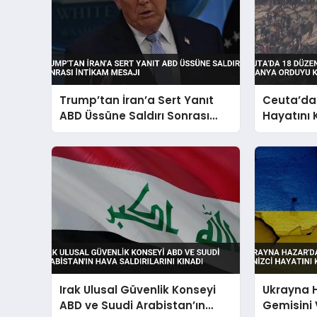
Trump’tan İran’a Sert Yanıt
Ceuta’da
ABD Üssüne Saldırı Sonrası
Hayatını 
İntikam Mesajı
Orduyu K
Irak Ulusal Güvenlik Konseyi
Ukrayna H
ABD ve Suudi Arabistan’ın
Gemisini 