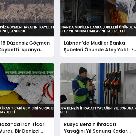
 18 Düzensiz Göçmen
Lübnan’da Mudiler Banka
Kaybetti İspanya
Şubeleri Önünde Ateş Yaktı 7
onuşlandırdı
Yıl Sonra Haklarını Talep Etti
azar’da İran Ticari
Rusya Benzin İhracatı
Vurdu Bir Denizci
Yasağını Yıl Sonuna Kadar