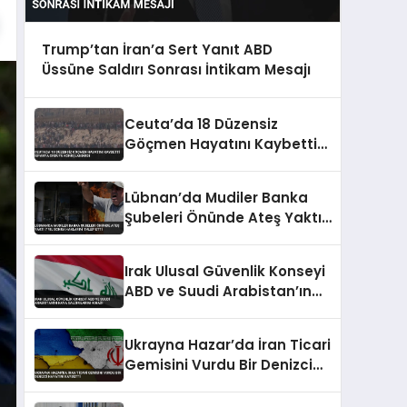
Trump’tan İran’a Sert Yanıt ABD
Üssüne Saldırı Sonrası İntikam Mesajı
Ceuta’da 18 Düzensiz
Göçmen Hayatını Kaybetti
İspanya Orduyu
Konuşlandırdı
Lübnan’da Mudiler Banka
Şubeleri Önünde Ateş Yaktı
7 Yıl Sonra Haklarını Talep
Etti
Irak Ulusal Güvenlik Konseyi
ABD ve Suudi Arabistan’ın
Hava Saldırılarını Kınadı
Ukrayna Hazar’da İran Ticari
Gemisini Vurdu Bir Denizci
Hayatını Kaybetti