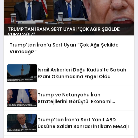
Trump’tan İran’a Sert Uyarı “Çok Ağır Şekilde
Vuracağız”
Israil Askerleri Doğu Kudüs’te Sabah
Ezanı Okunmasına Engel Oldu
Trump ve Netanyahu İran
Stratejilerini Görüştü: Ekonomi
Endişesi ve Diplomatik Şüphe
Trump’tan İran’a Sert Yanıt ABD
Üssüne Saldırı Sonrası İntikam Mesajı