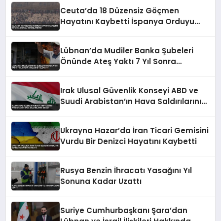
Ceuta’da 18 Düzensiz Göçmen
Hayatını Kaybetti İspanya Orduyu
Konuşlandırdı
Lübnan’da Mudiler Banka Şubeleri
Önünde Ateş Yaktı 7 Yıl Sonra
Haklarını Talep Etti
Irak Ulusal Güvenlik Konseyi ABD ve
Suudi Arabistan’ın Hava Saldırılarını
Kınadı
Ukrayna Hazar’da İran Ticari Gemisini
Vurdu Bir Denizci Hayatını Kaybetti
Rusya Benzin İhracatı Yasağını Yıl
Sonuna Kadar Uzattı
Suriye Cumhurbaşkanı Şara’dan