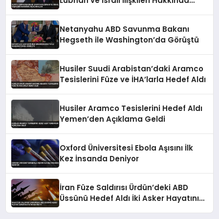
Lübnan ve İsrail İlişkileri Hakkında
Açıklamalar
Netanyahu ABD Savunma Bakanı
Hegseth ile Washington’da Görüştü
Husiler Suudi Arabistan’daki Aramco
Tesislerini Füze ve İHA’larla Hedef Aldı
Husiler Aramco Tesislerini Hedef Aldı
Yemen’den Açıklama Geldi
Oxford Üniversitesi Ebola Aşısını İlk
Kez İnsanda Deniyor
İran Füze Saldırısı Ürdün’deki ABD
Üssünü Hedef Aldı İki Asker Hayatını
Kaybetti