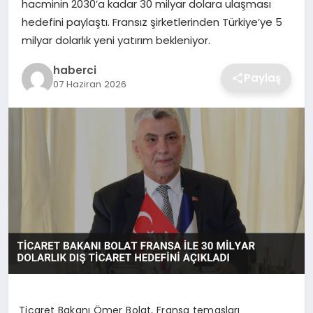
hacminin 2030’a kadar 30 milyar dolara ulaşması
SIYASET
hedefini paylaştı. Fransız şirketlerinden Türkiye’ye 5
milyar dolarlık yeni yatırım bekleniyor.
SPOR
haberci
Paylaş
TEKNOLOJI
07 Haziran 2026
YAŞAM
Ticaret Bakanı Ömer Bolat, Fransa temasları