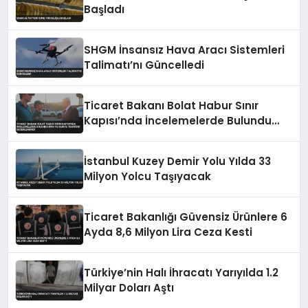
Başladı
SHGM İnsansız Hava Aracı Sistemleri
Talimatı’nı Güncelledi
Ticaret Bakanı Bolat Habur Sınır
Kapısı’nda İncelemelerde Bulundu
Irak ve Suriye Trafiğini Değerlendirdi
İstanbul Kuzey Demir Yolu Yılda 33
Milyon Yolcu Taşıyacak
Ticaret Bakanlığı Güvensiz Ürünlere 6
Ayda 8,6 Milyon Lira Ceza Kesti
Türkiye’nin Halı İhracatı Yarıyılda 1.2
Milyar Doları Aştı