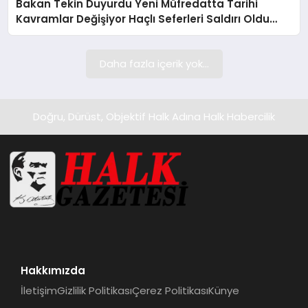
Bakan Tekin Duyurdu Yeni Müfredatta Tarihi
SIYASET
Kavramlar Değişiyor Haçlı Seferleri Saldırı Oldu
Sömürgecilik Vurgusu Yapıldı
SPOR
Daha fazla içerik yok...
TEKNOLOJI
YAŞAM
Doğru, Dürüst, Objektif Halk Adına Halk Habercilik
Hakkımızda
İletişim
Gizlilik Politikası
Çerez Politikası
Künye