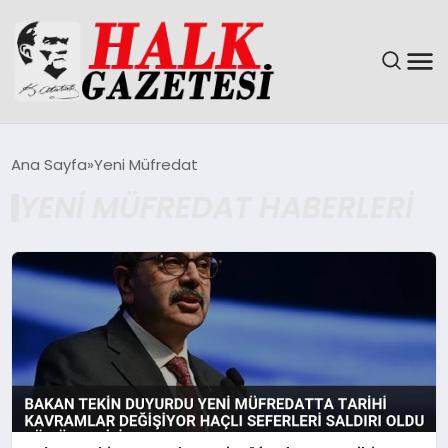
GÜNDEM
Ana Sayfa
Yeni Müfredat
YENI MÜFREDAT HABERLERI
DÜNYA
EĞITIM
EKONOMI
MAGAZIN
SAĞLIK