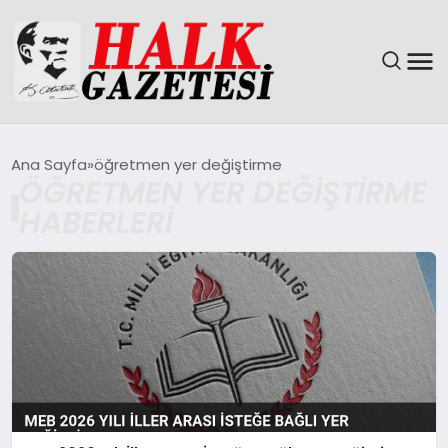
GÜNDEM
Ana Sayfa
öğretmen yer değiştirme
ÖĞRETMEN YER DEĞIŞTIRME
DÜNYA
HABERLERI
EĞITIM
EKONOMI
MAGAZIN
SAĞLIK