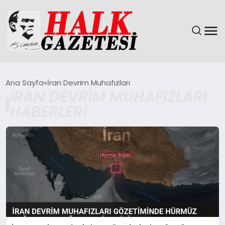
GÜNDEM
Ana Sayfa
İran Devrim Muhafızları
İRAN DEVRIM MUHAFIZLARI
DÜNYA
HABERLERI
EĞITIM
EKONOMI
MAGAZIN
SAĞLIK