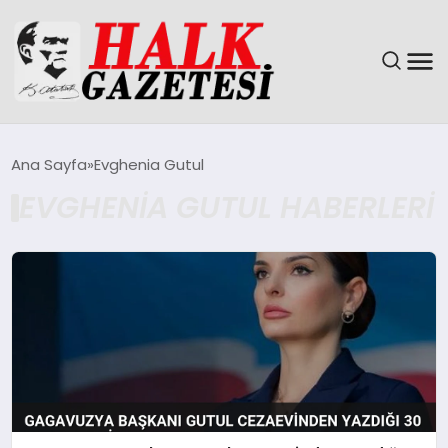
GÜNDEM
Ana Sayfa
Evghenia Gutul
EVGHENIA GUTUL HABERLERI
DÜNYA
EĞITIM
EKONOMI
MAGAZIN
SAĞLIK