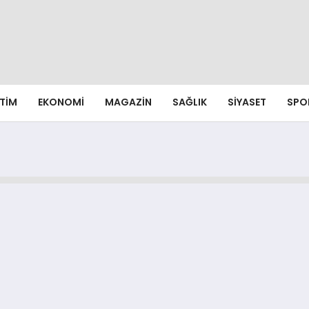
ITIM
EKONOMI
MAGAZIN
SAĞLIK
SIYASET
SPO