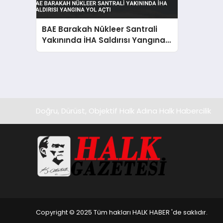
BAE Barakah Nükleer Santrali
Yakınında İHA Saldırısı Yangına
Yol Açtı
Doğru, Dürüst, Objektif Halk Adına Halk Habercilik
Copyright © 2025 Tüm hakları HALK HABER 'de saklıdır.