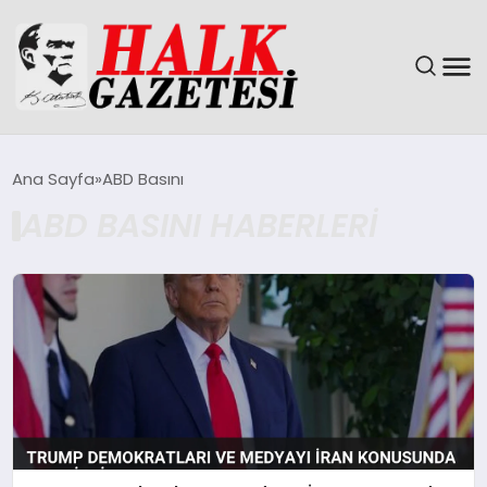
GÜNDEM
Ana Sayfa
ABD Basını
ABD BASINI HABERLERI
DÜNYA
EĞITIM
EKONOMI
MAGAZIN
SAĞLIK