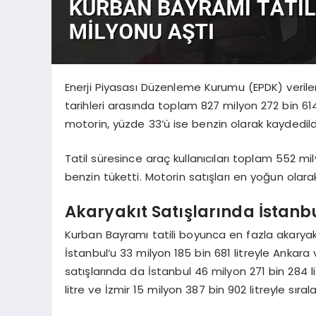
Enerji Piyasası Düzenleme Kurumu (EPDK) veriler
tarihleri arasında toplam 827 milyon 272 bin 614 
motorin, yüzde 33’ü ise benzin olarak kaydedild
Tatil süresince araç kullanıcıları toplam 552 mi
benzin tüketti. Motorin satışları en yoğun olarak
Akaryakıt Satışlarında İstanb
Kurban Bayramı tatili boyunca en fazla akaryakıt 
İstanbul’u 33 milyon 185 bin 681 litreyle Ankara 
satışlarında da İstanbul 46 milyon 271 bin 284 li
litre ve İzmir 15 milyon 387 bin 902 litreyle sırala