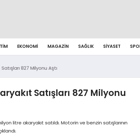
ITIM
EKONOMI
MAGAZIN
SAĞLIK
SIYASET
SPO
 Satışları 827 Milyonu Aştı
aryakıt Satışları 827 Milyonu
on litre akaryakıt satıldı. Motorin ve benzin satışlarının
ıklandı.