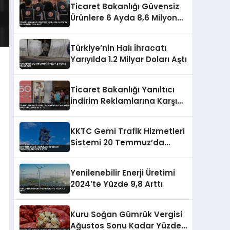
Ticaret Bakanlığı Güvensiz
Ürünlere 6 Ayda 8,6 Milyon
Lira Ceza Kesti
Türkiye’nin Halı İhracatı
Yarıyılda 1.2 Milyar Doları Aştı
Ticaret Bakanlığı Yanıltıcı
İndirim Reklamlarına Karşı
Sıkı Takip Başlattı
KKTC Gemi Trafik Hizmetleri
Sistemi 20 Temmuz’da
Devreye Giriyor
Yenilenebilir Enerji Üretimi
2024’te Yüzde 9,8 Arttı
Kuru Soğan Gümrük Vergisi
Ağustos Sonu Kadar Yüzde