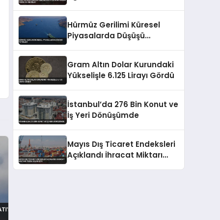
5’e İndirildi
Hürmüz Gerilimi Küresel
Piyasalarda Düşüşü
Tetikledi
Gram Altın Dolar Kurundaki
Yükselişle 6.125 Lirayı Gördü
İstanbul’da 276 Bin Konut ve
İş Yeri Dönüşümde
Mayıs Dış Ticaret Endeksleri
Açıklandı İhracat Miktarı
Yüzde 20,8 Düştü