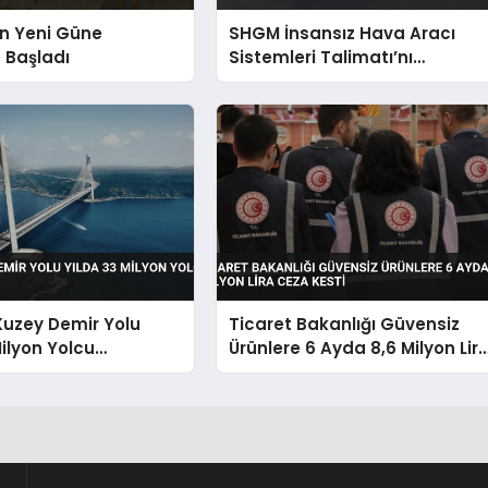
ın Yeni Güne
SHGM İnsansız Hava Aracı
e Başladı
Sistemleri Talimatı’nı
Güncelledi
Kuzey Demir Yolu
Ticaret Bakanlığı Güvensiz
Milyon Yolcu
Ürünlere 6 Ayda 8,6 Milyon Lir
k
Ceza Kesti