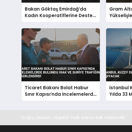
Bakan Göktaş Emirdağ’da
Gram Alt
Kadın Kooperatiflerine Destek
Yükselişl
Vurgusu
Ticaret Bakanı Bolat Habur
İstanbul 
Sınır Kapısı’nda İncelemelerde
Yılda 33 
Bulundu Irak ve Suriye
Taşıyaca
Trafiğini Değerlendirdi
Doğru, Dürüst, Objektif Halk Adına Halk Habercilik