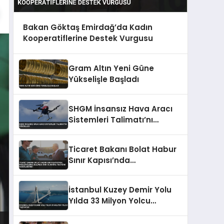
Bakan Göktaş Emirdağ’da Kadın
Kooperatiflerine Destek Vurgusu
Gram Altın Yeni Güne
Yükselişle Başladı
SHGM İnsansız Hava Aracı
Sistemleri Talimatı’nı
Güncelledi
Ticaret Bakanı Bolat Habur
Sınır Kapısı’nda
İncelemelerde Bulundu Irak
ve Suriye Trafiğini
İstanbul Kuzey Demir Yolu
Değerlendirdi
Yılda 33 Milyon Yolcu
Taşıyacak