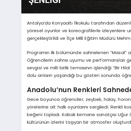
Antalya’da Konyaaltı İlkokulu tarafından düzenlen
yöresel oyunlar ve koreografilerle izleyenlere 
gerçekleştirildi ve İlçe Milli Eğitim Müdürü Mehm
Programın ilk bölümünde sahnelenen “Masal” adlı 
Öğrencilerin sahne uyumu ve performansları gec
sevgisi ve milli birlik temasının işlendiği “Bir H
dolu anların yaşandığı bu gösteri sonunda öğren
Anadolu’nun Renkleri Sahned
Gece boyunca öğrenciler, zeybek, halay, horon 
yörelerine ait halk oyunlarını sergiledi. Renkli 
beğeni topladı. Kabak kemane sanatçısı Uğur Ön
kültürünün izlerini taşıyan bir atmosfer oluşturd