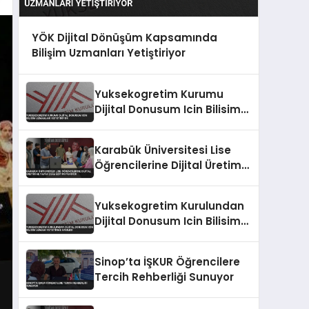
YÖK Dijital Dönüşüm Kapsamında
Bilişim Uzmanları Yetiştiriyor
Yuksekogretim Kurumu
Dijital Donusum Icin Bilisim
Uzmanlari Yetistiriyor
Karabük Üniversitesi Lise
Öğrencilerine Dijital Üretim
ve Yapay Zeka Eğitimi
Veriyor
Yuksekogretim Kurulundan
Dijital Donusum Icin Bilisim
Uzmani Yetistirme Hamlesi
Sinop’ta İŞKUR Öğrencilere
Tercih Rehberliği Sunuyor