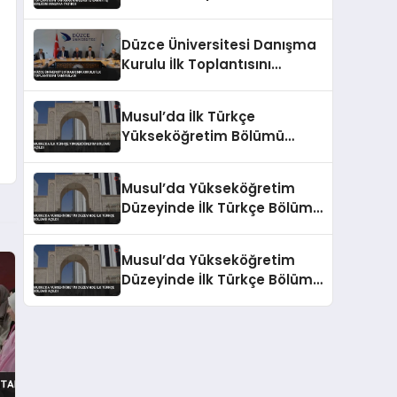
Yaparak Üniversite-Sanayi
İş Birliğini Masaya Yatırdı
Düzce Üniversitesi Danışma
Kurulu İlk Toplantısını
Tamamladı
Musul’da İlk Türkçe
Yükseköğretim Bölümü
Açıldı
Musul’da Yükseköğretim
Düzeyinde İlk Türkçe Bölümü
Açıldı
Musul’da Yükseköğretim
Düzeyinde İlk Türkçe Bölümü
Açıldı