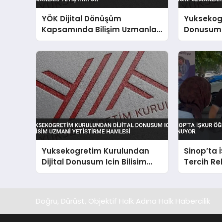
YÖK Dijital Dönüşüm
Yuksekogr
Kapsamında Bilişim Uzmanları
Donusum I
Yetiştiriyor
Uzmanlari
Yuksekogretim Kurulundan
Sinop’ta 
Dijital Donusum Icin Bilisim
Tercih Re
Uzmani Yetistirme Hamlesi
Doğru, Dürüst, Objektif Halk Adına Halk Habercilik