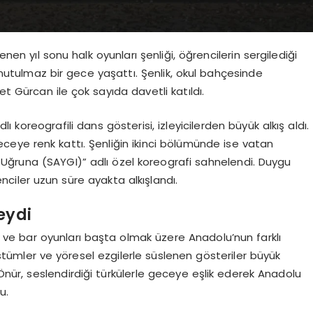
en yıl sonu halk oyunları şenliği, öğrencilerin sergilediği
unutulmaz bir gece yaşattı. Şenlik, okul bahçesinde
et Gürcan ile çok sayıda davetli katıldı.
koreografili dans gösterisi, izleyicilerden büyük alkış aldı.
eye renk kattı. Şenliğin ikinci bölümünde ise vatan
ilal Uğruna (SAYGI)” adlı özel koreografi sahnelendi. Duygu
ciler uzun süre ayakta alkışlandı.
eydi
ve bar oyunları başta olmak üzere Anadolu’nun farklı
kostümler ve yöresel ezgilerle süslenen gösteriler büyük
ür, seslendirdiği türkülerle geceye eşlik ederek Anadolu
u.