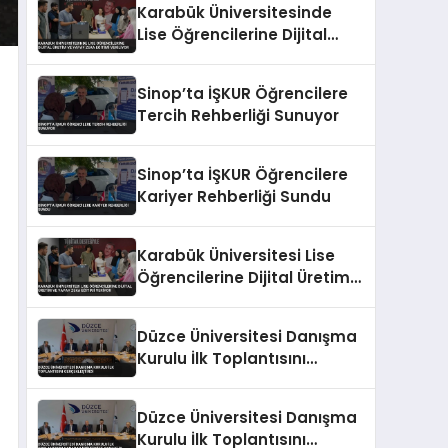
Karabük Üniversitesinde
Lise Öğrencilerine Dijital
Üretim ve Yapay Zeka
Eğitimi Veriliyor
Sinop’ta İŞKUR Öğrencilere
Tercih Rehberliği Sunuyor
Sinop’ta İŞKUR Öğrencilere
Kariyer Rehberliği Sundu
Karabük Üniversitesi Lise
Öğrencilerine Dijital Üretim
ve Yapay Zeka Eğitimi
Veriyor
Düzce Üniversitesi Danışma
Kurulu İlk Toplantısını
Gerçekleştirdi
Düzce Üniversitesi Danışma
Kurulu İlk Toplantısını