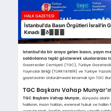
İstanbul’da bir araya gelen basın, yayın mesl
saldırılarına tepki göstererek uluslararas
Gazeteciler Cemiyeti (TGC), Türkiye Gazeteciler
Yayıncılar Birliği (TÜRKYAYBİR) ve Türkiye Yazarl
gazetecinin öldürülmesini kınamak için TGC Bur
TGC Başkanı Vahap Munyar’ın
TGC Başkanı Vahap Munyar,
dünyada silahlı
hakkının, insan hakları, evrensel hukuk ve halk
vurgulayarak, İsrail’in gazetecilere yönelik saldırı