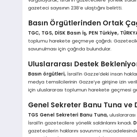
gazeteci sayısının 238’e ulaştığını belirtti.
Basın Örgütlerinden Ortak Ça
TGC, TGS, DİSK Basın İş, PEN Türkiye, TÜRKY
toplumu harekete geçmeye çağırdı. Gazeteciler
savunulması için çağrıda bulundular.
Uluslararası Destek Bekleniyo
Basın örgütleri,
İsrail’in Gazze’deki insan haklar
medya temsilcilerinin Gazze’ye girişine izin ver
için uluslararası toplumun harekete geçmesi ge
Genel Sekreter Banu Tuna ve D
TGS Genel Sekreteri Banu Tuna,
uluslararası 
İsrail’in gazetecilere yönelik saldırılarını kınadı.
D
gazetecilerin haklarını savunma mücadelesinde