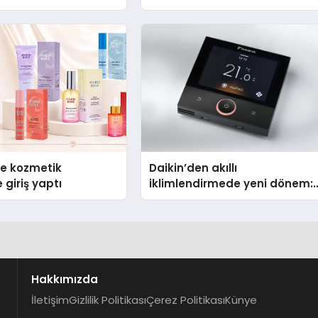
se kozmetik
Daikin’den akıllı
 giriş yaptı
iklimlendirmede yeni dönem:
Madoka Plus Türkiye’de
Hakkımızda
İletişim
Gizlilik Politikası
Çerez Politikası
Künye