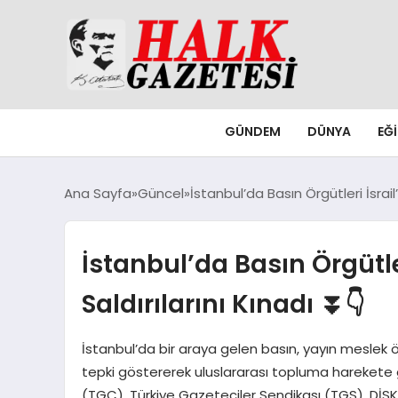
GÜNDEM
DÜNYA
EĞ
Ana Sayfa
Güncel
İstanbul’da Basın Örgütleri İsrail
İstanbul’da Basın Örgütler
Saldırılarını Kınadı ⏬👇
İstanbul’da bir araya gelen basın, yayın meslek örg
tepki göstererek uluslararası topluma harekete
(TGC), Türkiye Gazeteciler Sendikası (TGS), DİSK B