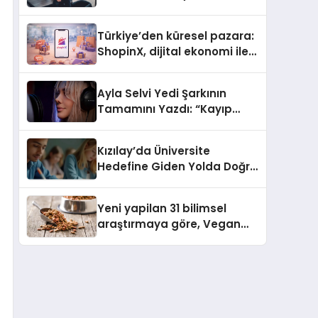
ulaşması bekleniyor
Türkiye’den küresel pazara:
ShopinX, dijital ekonomi ile
gerçek dünya alışverişini bir
araya getirmeyi hedefliyor
Ayla Selvi Yedi Şarkının
Tamamını Yazdı: “Kayıp
Kasetler 1” 31 Temmuz’da
Yayında
Kızılay’da Üniversite
Hedefine Giden Yolda Doğru
Eğitim Desteği
Yeni yapilan 31 bilimsel
araştırmaya göre, Vegan
Köpek Maması ve Vegan
Kedi Mamasının İyi
Sindirildiğini Ortaya Koydu