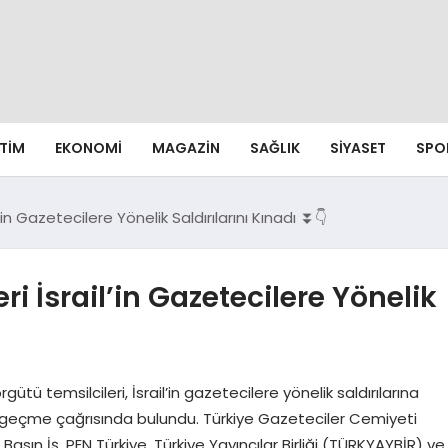
ITIM
EKONOMI
MAGAZIN
SAĞLIK
SIYASET
SPO
’in Gazetecilere Yönelik Saldırılarını Kınadı ⏬👇
i İsrail’in Gazetecilere Yönelik
ütü temsilcileri, İsrail’in gazetecilere yönelik saldırılarına
 geçme çağrısında bulundu. Türkiye Gazeteciler Cemiyeti
asın İş, PEN Türkiye, Türkiye Yayıncılar Birliği (TÜRKYAYBİR) ve