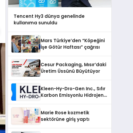
Tencent Hy3 dünya genelinde
kullanıma sunuldu
Mars Türkiye’den “Köpeğini
İşe Götür Haftası” çağrısı
Cesur Packaging, Mısır’daki
Üretim Üssünü Büyütüyor
Kleen-Hy-Dro-Gen Inc., Sıfır
Karbon Emisyonlu Hidrojen
Isıtma Teknolojisinde ISO ve
TSSA Düzenleyici Onaylarını
Marie Rose kozmetik
Aldı
sektörüne giriş yaptı