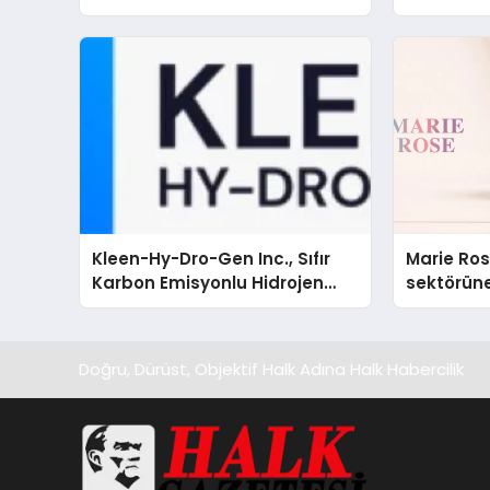
Kleen-Hy-Dro-Gen Inc., Sıfır
Marie Ro
Karbon Emisyonlu Hidrojen
sektörüne
Isıtma Teknolojisinde ISO ve
TSSA Düzenleyici Onaylarını
Aldı
Doğru, Dürüst, Objektif Halk Adına Halk Habercilik