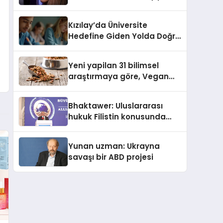
Kasetler 1” 31 Temmuz’da
Yayında
Kızılay’da Üniversite
Hedefine Giden Yolda Doğru
Eğitim Desteği
Yeni yapilan 31 bilimsel
araştırmaya göre, Vegan
Köpek Maması ve Vegan
Kedi Mamasının İyi
Bhaktawer: Uluslararası
Sindirildiğini Ortaya Koydu
hukuk Filistin konusunda
çifte standart uyguluyor
Yunan uzman: Ukrayna
savaşı bir ABD projesi