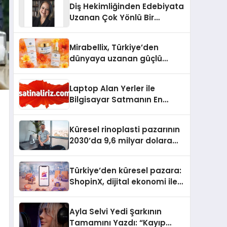
Diş Hekimliğinden Edebiyata
Uzanan Çok Yönlü Bir
Yaşam: Yeşim Şahin Yaman
Mirabellix, Türkiye’den
dünyaya uzanan güçlü
büyümesini sürdürüyor
Laptop Alan Yerler ile
Bilgisayar Satmanın En
Güvenli ve Karlı Yolu
Küresel rinoplasti pazarının
2030’da 9,6 milyar dolara
ulaşması bekleniyor
Türkiye’den küresel pazara:
ShopinX, dijital ekonomi ile
gerçek dünya alışverişini bir
araya getirmeyi hedefliyor
Ayla Selvi Yedi Şarkının
Tamamını Yazdı: “Kayıp