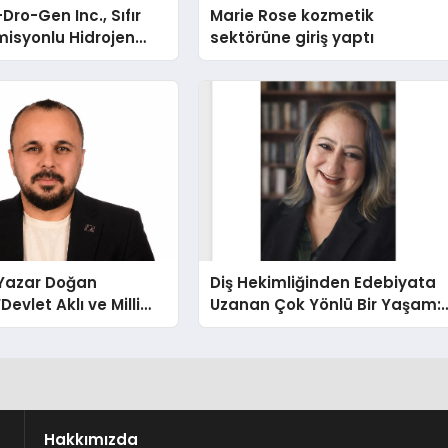
Dro-Gen Inc., Sıfır
Marie Rose kozmetik
isyonlu Hidrojen
sektörüne giriş yaptı
knolojisinde ISO ve
nleyici Onaylarını
-Yazar Doğan
Diş Hekimliğinden Edebiyata
Devlet Aklı ve Milli
Uzanan Çok Yönlü Bir Yaşam:
Her Şeyin Üzerindedir”
Yeşim Şahin Yaman
Hakkımızda