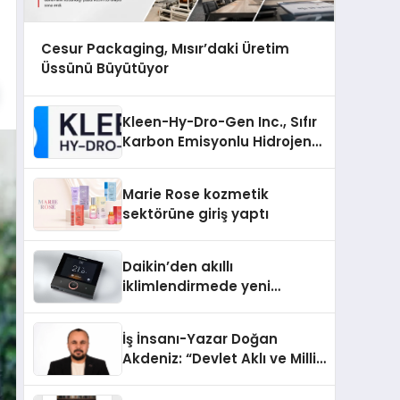
Cesur Packaging, Mısır’daki Üretim
Üssünü Büyütüyor
Kleen-Hy-Dro-Gen Inc., Sıfır
Karbon Emisyonlu Hidrojen
Isıtma Teknolojisinde ISO ve
TSSA Düzenleyici Onaylarını
Marie Rose kozmetik
Aldı
sektörüne giriş yaptı
Daikin’den akıllı
iklimlendirmede yeni
dönem: Madoka Plus
Türkiye’de
İş İnsanı-Yazar Doğan
Akdeniz: “Devlet Aklı ve Milli
Çıkarlar Her Şeyin
Üzerindedir”