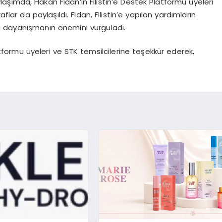
şımda, Hakan Fidan’ın Filistin’e Destek Platformu üyeleri
flar da paylaşıldı. Fidan, Filistin’e yapılan yardımların
 dayanışmanın önemini vurguladı.
atformu üyeleri ve STK temsilcilerine teşekkür ederek,