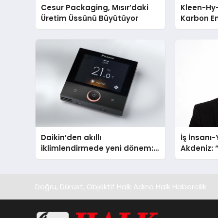
Cesur Packaging, Mısır’daki
Kleen-Hy-
Üretim Üssünü Büyütüyor
Karbon Em
Isıtma Te
TSSA Düze
Aldı
Daikin’den akıllı
İş İnsanı
iklimlendirmede yeni dönem:
Akdeniz: “
Madoka Plus Türkiye’de
Çıkarlar 
Doğru, Dürüst, Objektif Halk Adına Halk Habercilik