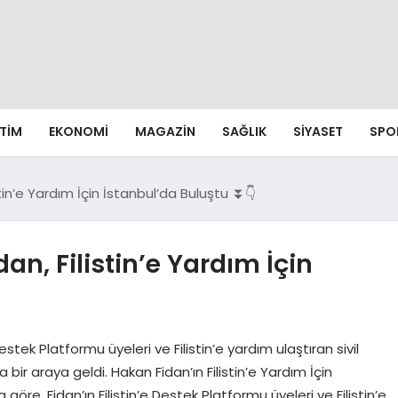
ITIM
EKONOMI
MAGAZIN
SAĞLIK
SIYASET
SPO
stin’e Yardım İçin İstanbul’da Buluştu ⏬👇
an, Filistin’e Yardım İçin
Destek Platformu üyeleri ve Filistin’e yardım ulaştıran sivil
 bir araya geldi. Hakan Fidan’ın Filistin’e Yardım İçin
öre, Fidan’ın Filistin’e Destek Platformu üyeleri ve Filistin’e