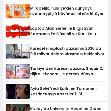
Mirabellix, Türkiye’den dünyaya
uzanan güçlü büyümesini sürdürüyor
Laptop Alan Yerler ile Bilgisayar
Satmanın En Güvenli ve Karlı Yolu
Küresel rinoplasti pazarının 2030’da
9,6 milyar dolara ulaşması bekleniyor
Türkiye’den küresel pazara: ShopinX,
dijital ekonomi ile gerçek dünya
alışverişini bir araya getirmeyi
hedefliyor
Ayla Selvi Yedi Şarkının Tamamını
Yazdı: “Kayıp Kasetler 1” 31
Temmuz’da Yayında
Kızılay’da Üniversite Hedefine Giden