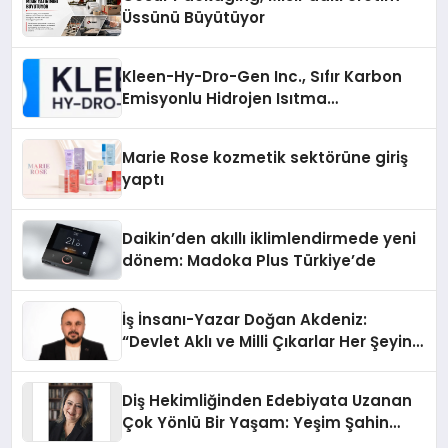
Üssünü Büyütüyor
Kleen-Hy-Dro-Gen Inc., Sıfır Karbon
Emisyonlu Hidrojen Isıtma
Teknolojisinde ISO ve TSSA
Düzenleyici Onaylarını Aldı
Marie Rose kozmetik sektörüne giriş
yaptı
Daikin’den akıllı iklimlendirmede yeni
dönem: Madoka Plus Türkiye’de
İş İnsanı-Yazar Doğan Akdeniz:
“Devlet Aklı ve Milli Çıkarlar Her Şeyin
Üzerindedir”
Diş Hekimliğinden Edebiyata Uzanan
Çok Yönlü Bir Yaşam: Yeşim Şahin
Yaman