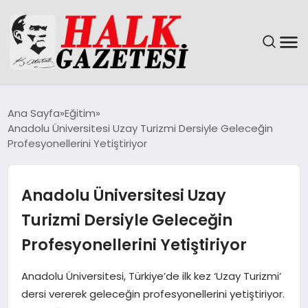
GÜNDEM
Ana Sayfa
Eğitim
Anadolu Üniversitesi Uzay Turizmi Dersiyle Geleceğin
DÜNYA
Profesyonellerini Yetiştiriyor
EĞITIM
Anadolu Üniversitesi Uzay
EKONOMI
Turizmi Dersiyle Geleceğin
Profesyonellerini Yetiştiriyor
MAGAZIN
Anadolu Üniversitesi, Türkiye’de ilk kez ‘Uzay Turizmi’
SAĞLIK
dersi vererek geleceğin profesyonellerini yetiştiriyor.