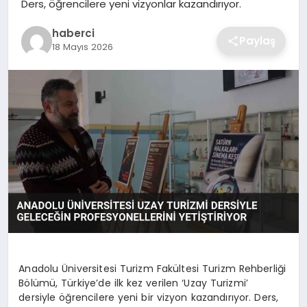
Ders, öğrencilere yeni vizyonlar kazandırıyor.
SIYASET
haberci
Paylaş
SPOR
18 Mayıs 2026
TEKNOLOJI
YAŞAM
Anadolu Üniversitesi Turizm Fakültesi Turizm Rehberliği
Bölümü, Türkiye’de ilk kez verilen ‘Uzay Turizmi’
dersiyle öğrencilere yeni bir vizyon kazandırıyor. Ders,