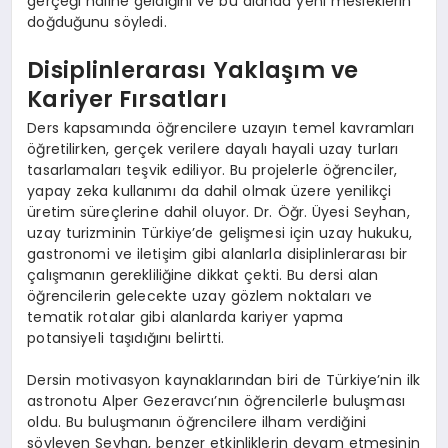
gerçeği haline geldiğini ve bu alanda yeni mesleklerin
doğduğunu söyledi.
Disiplinlerarası Yaklaşım ve
Kariyer Fırsatları
Ders kapsamında öğrencilere uzayın temel kavramları
öğretilirken, gerçek verilere dayalı hayali uzay turları
tasarlamaları teşvik ediliyor. Bu projelerle öğrenciler,
yapay zeka kullanımı da dahil olmak üzere yenilikçi
üretim süreçlerine dahil oluyor. Dr. Öğr. Üyesi Seyhan,
uzay turizminin Türkiye’de gelişmesi için uzay hukuku,
gastronomi ve iletişim gibi alanlarla disiplinlerarası bir
çalışmanın gerekliliğine dikkat çekti. Bu dersi alan
öğrencilerin gelecekte uzay gözlem noktaları ve
tematik rotalar gibi alanlarda kariyer yapma
potansiyeli taşıdığını belirtti.
Dersin motivasyon kaynaklarından biri de Türkiye’nin ilk
astronotu Alper Gezeravcı’nın öğrencilerle buluşması
oldu. Bu buluşmanın öğrencilere ilham verdiğini
söyleyen Seyhan, benzer etkinliklerin devam etmesinin